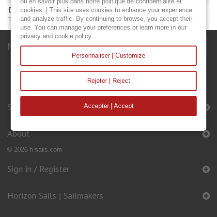
ou en savoir plus dans notre politique de confidentialité et
BRANDS
cookies. | This site uses cookies to enhance your experience
and analyze traffic. By continuing to browse, you accept their
There are no manufacturers.
use. You can manage your preferences or learn more in our
privacy and cookie policy.
Newsletter
Personnaliser | Customize
Rejeter | Reject
Sails & Accessories
Accepter | Accept
About
© 2026 h-sails.com
Sign in / Register
Horizon Sails | Sailmakers