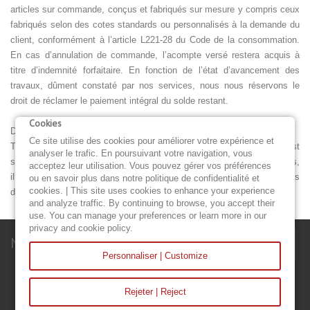
articles sur commande, conçus et fabriqués sur mesure y compris ceux
fabriqués selon des cotes standards ou personnalisés à la demande du
client, conformément à l’article L221-28 du Code de la consommation.
En cas d’annulation de commande, l’acompte versé restera acquis à
titre d’indemnité forfaitaire. En fonction de l’état d’avancement des
travaux, dûment constaté par nos services, nous nous réservons le
droit de réclamer le paiement intégral du solde restant.
Cookies
Droit applicable et attribution de juridiction.
Ce site utilise des cookies pour améliorer votre expérience et
Tout litige en relation avec l’utilisation du site https://h-sails.com est
analyser le trafic. En poursuivant votre navigation, vous
soumis au droit français. En dehors des cas où la loi ne le permet pas,
acceptez leur utilisation. Vous pouvez gérer vos préférences
il est fait attribution exclusive de juridiction aux tribunaux compétents
ou en savoir plus dans notre politique de confidentialité et
cookies. | This site uses cookies to enhance your experience
de Paris.
and analyze traffic. By continuing to browse, you accept their
use. You can manage your preferences or learn more in our
privacy and cookie policy.
Newsletter
Personnaliser | Customize
Rejeter | Reject