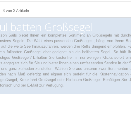
- 3 von 3 Artikeln
ullbatten Großsegel
izon Sails bietet Ihnen ein komplettes Sortiment an Großsegeln mit durch
ensives Segeln. Die Wahl eines passenden Großsegels, hängt von Ihrem Bo
auf die weite See hinauszufahren, werden drei Reffs dringend empfohlen. Fü
 ein fullbatten Großsegel eher geeignet als ein halfbatten Segel. So hält I
stiges Großsegel? Erhalten Sie kostenfrei, in nur wenigen Klicks sofort ei
ls engagiert sich für Sie und bietet Ihnen einen umfassenden Service in der S
l und ganz zufrieden zu stellen. Wählen Sie aus unseren zwei Sortimenten u
den nach Maß gefertigt und eignen sich perfekt für die Küstennavigation o
lgroßsegel, Kreuzfahrt-Großsegel oder Rollbaum-Großsegel. Benötigen Sie 
efonisch und per E-Mail zur Verfügung.