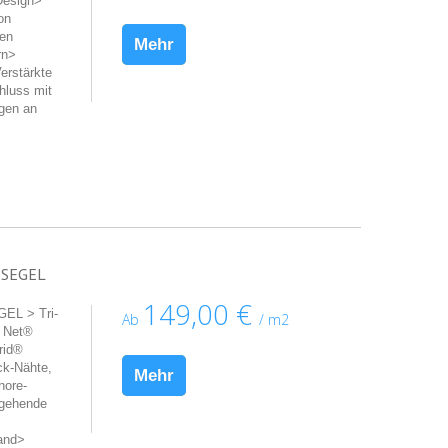
Design>
on
hen
Mehr
rn>
erstärkte
hluss mit
ngen an
ßSEGEL
149,00 €
L > Tri-
Ab
/ m2
a Net®
rid®
ck-Nähte,
Mehr
hore-
hgehende
band>