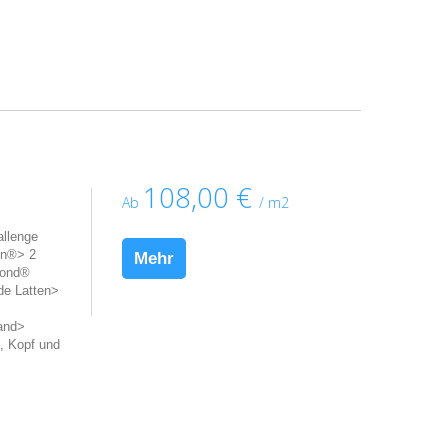
108,00 €
Ab
/ m2
allenge
on®> 2
Mehr
Bond®
de Latten>
band>
, Kopf und