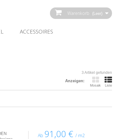
Warenkorb
(Leer)
EL
ACCESSOIRES
3 Artikel gefunden
Anzeigen:
Mosaik
Liste
91,00 €
DEN
Ab
/ m2