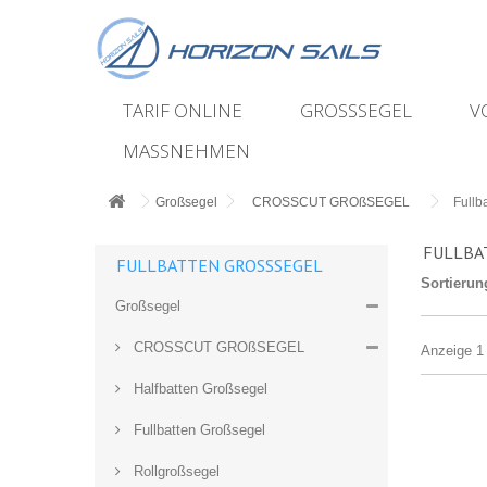
TARIF ONLINE
GROSSSEGEL
V
MASSNEHMEN
Großsegel
CROSSCUT GROßSEGEL
Fullb
FULLBA
FULLBATTEN GROSSSEGEL
Sortierun
Großsegel
CROSSCUT GROßSEGEL
Anzeige 1 
Halfbatten Großsegel
Fullbatten Großsegel
Rollgroßsegel