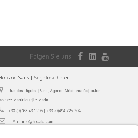
Folgen Sie uns
Horizon Sails | Segelmacherei
Rue des Rigoles|Paris, Agence Méditerranée|Toulon,
Agence Martinique|Le Marin
+33 (0)768-437-205 | +33 (0)494-725-204
E-Mail:
info@h-sails.com