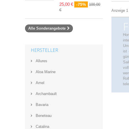
25,00 €
-75%
100,00
€
Anzeige 1 
F
Alle Sonderangebote
Hor
int
Um 
HERSTELLER
ist
gün
Allures
Sai
vol
Aloa Marine
wer
Rol
Amel
tel
Archambault
Bavaria
Beneteau
Catalina