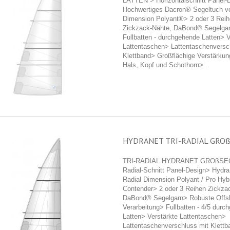
LATTEN > Horizontalschnitt Panel-
Hochwertiges Dacron® Segeltuch v
Dimension Polyant®> 2 oder 3 Rei
Zickzack-Nähte, DaBond® Segelga
Fullbatten - durchgehende Latten> V
Lattentaschen> Lattentaschenversc
Klettband> Großflächige Verstärku
Hals, Kopf und Schothorn>...
HYDRANET TRI-RADIAL GRO
TRI-RADIAL HYDRANET GROßSEGE
Radial-Schnitt Panel-Design> Hydr
Radial Dimension Polyant / Pro Hyb
Contender> 2 oder 3 Reihen Zickza
DaBond® Segelgarn> Robuste Offs
Verarbeitung> Fullbatten - 4/5 durc
Latten> Verstärkte Lattentaschen>
Lattentaschenverschluss mit Klett