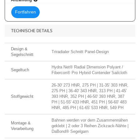
Fortfahren
TECHNISCHE DETAILS
Design &
Triradialer Schnitt Panel-Design
Segelschnitt
Hydra Net® Radial Dimension Polyant /
Segeltuch
Fibercon® Pro Hybrid Contender Sailcloth
26-30' 273 HNR, 275 PH | 31-35' 303 HNR,
275 PH | 36-40' 343 HNR, 313 PH | 41-45'
Stoffgewicht
393 HNR, 352 PH | 46-50' 393 HNR, 387
PH | 51-55' 433 HNR, 451 PH | 56-60' 483
HNR, 485 PH | 61-65' 533 HNR, 549 PH
Bahnen werden vor dem Zusammennähen
Montage &
geklebt | 2 oder 3 Reihen Zickzack-Nähte |
Verarbeitung
DaBond® Segelgarn