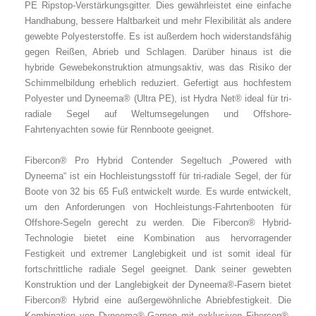
PE Ripstop-Verstärkungsgitter. Dies gewährleistet eine einfache
Handhabung, bessere Haltbarkeit und mehr Flexibilität als andere
gewebte Polyesterstoffe. Es ist außerdem hoch widerstandsfähig
gegen Reißen, Abrieb und Schlagen. Darüber hinaus ist die
hybride Gewebekonstruktion atmungsaktiv, was das Risiko der
Schimmelbildung erheblich reduziert. Gefertigt aus hochfestem
Polyester und Dyneema® (Ultra PE), ist Hydra Net® ideal für tri-
radiale Segel auf Weltumsegelungen und Offshore-
Fahrtenyachten sowie für Rennboote geeignet.
Fibercon® Pro Hybrid Contender Segeltuch „Powered with
Dyneema“ ist ein Hochleistungsstoff für tri-radiale Segel, der für
Boote von 32 bis 65 Fuß entwickelt wurde. Es wurde entwickelt,
um den Anforderungen von Hochleistungs-Fahrtenbooten für
Offshore-Segeln gerecht zu werden. Die Fibercon® Hybrid-
Technologie bietet eine Kombination aus hervorragender
Festigkeit und extremer Langlebigkeit und ist somit ideal für
fortschrittliche radiale Segel geeignet. Dank seiner gewebten
Konstruktion und der Langlebigkeit der Dyneema®-Fasern bietet
Fibercon® Hybrid eine außergewöhnliche Abriebfestigkeit. Die
Kombination von Dyneema®-Garnen mit exklusiven Fibercon®-