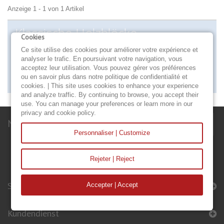
Anzeige 1 - 1 von 1 Artikel
Klassische Holzblöcke
Cookies
Holzblöcke aus lackierter Esche in einem formschönen
Ce site utilise des cookies pour améliorer votre expérience et
abgerundeten Design. Klassischer einscheibiger oder
analyser le trafic. En poursuivant votre navigation, vous
zweischeibiger Arbeitsblock aus Eschenholz, mit Nylonscheibe und
acceptez leur utilisation. Vous pouvez gérer vos préférences
Bolzen aus Edelstahl. Seewasserfest verleimt, kupfergenietet.
ou en savoir plus dans notre politique de confidentialité et
Holz: Esche, Eiche oder Iroko lackiert.
cookies. | This site uses cookies to enhance your experience
and analyze traffic. By continuing to browse, you accept their
use. You can manage your preferences or learn more in our
privacy and cookie policy.
Newsletter
Personnaliser | Customize
Rejeter | Reject
Segel & Accessoires
Accepter | Accept
Kundendienst