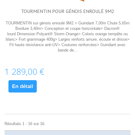
TOURMENTIN POUR GÉNOIS ENROULÉ 9M2
TOURMENTIN sur génois enroulé 9M2 > Guindant 7,00m Chute 5,65m
Bordure 3,40m> Conception et coupe horizontale> Dacron®
lourd Dimension Polyant® Storm Orange> Coloris orange tempête ou
blanc> Fort grammage 400g> Larges renforts amure, écoute et drisse>
Fil haute résistance anti-UV> Coutures renforcées> Guindant avec
bande de...
1 289,00 €
En détail
Résultats 1 - 16 sur 16.