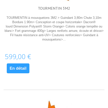
TOURMENTIN 3M2
TOURMENTIN à mousquetons 3M2 > Guindant 3,80m Chute 3,10m
Bordure 1.90m> Conception et coupe horizontale> Dacron®
lourd Dimension Polyant® Storm Orange> Coloris orange tempête ou
blanc> Fort grammage 400g> Larges renforts amure, écoute et drisse>
Fil haute résistance anti-UV> Coutures renforcées> Guindant à
mousquetons>...
599,00 €
En détail