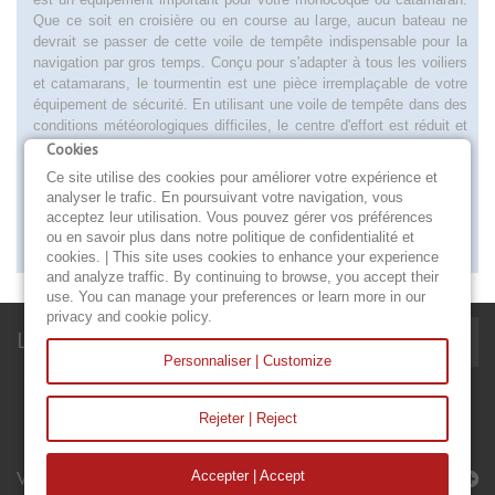
Que ce soit en croisière ou en course au large, aucun bateau ne
devrait se passer de cette voile de tempête indispensable pour la
navigation par gros temps. Conçu pour s'adapter à tous les voiliers
et catamarans, le tourmentin est une pièce irremplaçable de votre
équipement de sécurité. En utilisant une voile de tempête dans des
conditions météorologiques difficiles, le centre d'effort est réduit et
diminue la gîte. Les surfaces des tourmentins qui vous sont offerts
Cookies
varient en fonction de la taille de votre voilier. Il est prudent de bien
Ce site utilise des cookies pour améliorer votre expérience et
vérifier les conditions d'assurance du bateau car de nombreuses
analyser le trafic. En poursuivant votre navigation, vous
compagnies d'assurance maritime ne couvrent pas les dommages
acceptez leur utilisation. Vous pouvez gérer vos préférences
causés par des vents violents en cas d'absence de tourmentin à
ou en savoir plus dans notre politique de confidentialité et
bord.
cookies. | This site uses cookies to enhance your experience
and analyze traffic. By continuing to browse, you accept their
use. You can manage your preferences or learn more in our
privacy and cookie policy.
Lettre d'informations
Personnaliser | Customize
Rejeter | Reject
Voiles & Accessoires
Accepter | Accept