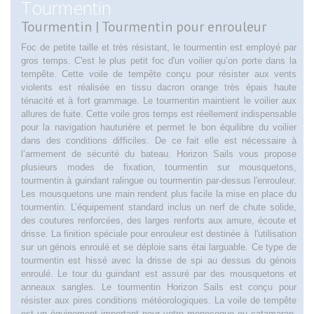
Tourmentin
Tourmentin | Tourmentin pour enrouleur
Foc de petite taille et très résistant, le tourmentin est employé par
gros temps. C'est le plus petit foc d'un voilier qu’on porte dans la
tempête. Cette voile de tempête conçu pour résister aux vents
violents est réalisée en tissu dacron orange très épais haute
ténacité et à fort grammage. Le tourmentin maintient le voilier aux
allures de fuite. Cette voile gros temps est réellement indispensable
pour la navigation hauturière et permet le bon équilibre du voilier
dans des conditions difficiles. De ce fait elle est nécessaire à
l’armement de sécurité du bateau. Horizon Sails vous propose
plusieurs modes de fixation, tourmentin sur mousquetons,
tourmentin à guindant ralingue ou tourmentin par-dessus l'enrouleur.
Les mousquetons une main rendent plus facile la mise en place du
tourmentin. L’équipement standard inclus un nerf de chute solide,
des coutures renforcées, des larges renforts aux amure, écoute et
drisse. La finition spéciale pour enrouleur est destinée à l'utilisation
sur un génois enroulé et se déploie sans étai larguable. Ce type de
tourmentin est hissé avec la drisse de spi au dessus du génois
enroulé. Le tour du guindant est assuré par des mousquetons et
anneaux sangles. Le tourmentin Horizon Sails est conçu pour
résister aux pires conditions météorologiques. La voile de tempête
est un équipement important pour votre monocoque ou catamaran.