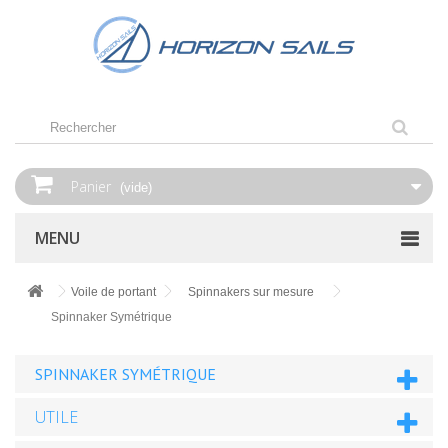
Panier
(vide)
MENU
Voile de portant
Spinnakers sur mesure
Spinnaker Symétrique
SPINNAKER SYMÉTRIQUE
UTILE