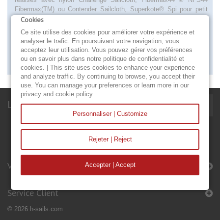
Fibermax(TM) ou Contender Sailcloth, Superkote® Spi pour petit
temps, pour les allures lofées et relances, d’un grammage léger.
Cookies
Spi de largue, destinée aux allures lofées avec vent fort, d’un
Ce site utilise des cookies pour améliorer votre expérience et
grammage lourd. Spi lourd de capelage d’un grammage lourd,
analyser le trafic. En poursuivant votre navigation, vous
destinée aux allures abattues avec vent fort. Adaptée à tous types
acceptez leur utilisation. Vous pouvez gérer vos préférences
de programme, côtier ou hauturier, elle optimise le potentiel de votre
ou en savoir plus dans notre politique de confidentialité et
voilier en croisière comme en régate.
cookies. | This site uses cookies to enhance your experience
and analyze traffic. By continuing to browse, you accept their
use. You can manage your preferences or learn more in our
privacy and cookie policy.
Lettre d'informations
Personnaliser | Customize
Rejeter | Reject
Voiles & Accessoires
Accepter | Accept
Service Client
© 2026 h-sails.com