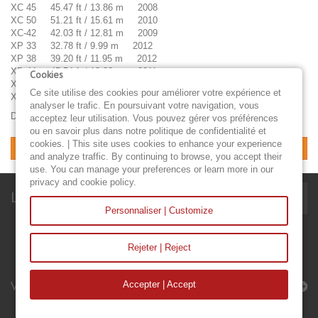
XC 45 45.47 ft / 13.86 m 2008
XC 50 51.21 ft / 15.61 m 2010
XC-42 42.03 ft / 12.81 m 2009
XP 33 32.78 ft / 9.99 m 2012
XP 38 39.20 ft / 11.95 m 2012
XP 44 45.54 ft / 13.88 m 2011
Cookies
XP 50 51.08 ft / 15.57 m 2013
Ce site utilise des cookies pour améliorer votre expérience et
XP 55 56.53 ft / 17.23 m 2013
analyser le trafic. En poursuivant votre navigation, vous
Détails
acceptez leur utilisation. Vous pouvez gérer vos préférences
ou en savoir plus dans notre politique de confidentialité et
cookies. | This site uses cookies to enhance your experience
and analyze traffic. By continuing to browse, you accept their
use. You can manage your preferences or learn more in our
privacy and cookie policy.
Lettre d'informations
Personnaliser | Customize
Rejeter | Reject
Voiles & Accessoires
Accepter | Accept