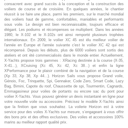
consacrent avec grand succès à la conception et la construction des
voiliers de course et de croisière. En quelques années, le chantier
réussit à se faire une place, parmi les premiers, sur le marché mondial
des voiliers haut de gamme, confortables, maniables et performants
sous voile. Le design est bien reconnaissable, toujours efficace et
élégant. Les podiums et récompenses se multiplient. Dans les années
1980, le X-102 et le X-102s ont ainsi remporté plusieurs trophées
internationaux. En 2009, le voilier XC 45 est élu meilleur voilier de
l'année en Europe et l'année suivante c'est le voilier XC 42 qui est
récompensé. Depuis les débuts, plus de 6000 voiliers sont sortis des
ateliers et ont été commercialisés dans le monde entier. Actuellement,
X-Yachts propose trois gammes : XRacing destinée à la course (X-35,
X-41...), XCruising (Xc 45, Xc 42, Xc 38...) et enfin la ligne
XPerformance pour le plaisir combiné de la navigation et de la course
(Xp 33, Xp 38, Xp 44...). Horizon Sails vous propose Grand voile,
Génois, Foc, Trinquette, Spi, Gennaker, Code Zero, Smart Code, Lazy
Bag, Bimini, Capote du roof, Chaussette de spi, Tourmentin, Cagnards,
Emmagasineur pour voiles de portants ou encore sac du pont pour
voilier X-Yachts. Vous pouvez générer un devis instantané en ligne pour
votre nouvelle voile ou accessoire. Précisez le modèle X-Yachts ainsi
que la finition que vous souhaitez. La voilerie Horizon est à votre
service pour des voiles X-Yachts sur mesure, s’engageant à vous offrir
des bons prix et des offres exclusives. Des voiles et accessoires 100%
marins au meilleur rapport qualité prix.