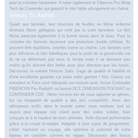
pour la croisière hauturière. A noter également le Fibercon Pro Wrap
Tech de Contender qui garantit le très faible allongement en chaîne.
Génois Tri Radial
Quant aux laminés, leur structure de feuilles en Mylar enferme
diverses fibres grillagées qui sont par la suite laminées. Le film
Mylar participe également à la bonne tenue dans le biais. Pour la
croisière les laminés reçoivent une protection double taffetas. Ils
peuvent être équilibrés, orientés trame ou chaîne. Les laminés sont
plus efficaces et très bénéfiques pour le profil de la grand-voile car
ils ne se déforment pas avec le temps mais il ne demeure pas
moins qu’ils doivent être ferlés avec plus attention que les tissés.
Découvrez la voilerie Horizon Sails. Gage de qualité et fiabilité et
d'une excellente garantie sur toute notre gamme ! Nos Génois sur
enrouleur et Focs sont fabriqués sur-mesure avec tissus Contender
FIBERCON Pro Radial® ou laminé DCX DIMENSION POLYANT ou
CONTENDER CDX.. Notre mission est de vous apporter un génois,
foc ou trinquette de qualité à des prix compétitifs. Avec des
utilisateurs actifs dans le monde entier, nous mettons tout en
œuvre pour équiper nos client avec des voiles solides, bien
conçues et à la hauteur de leurs attentes. Voile d'avant performante
grâce à la coupe tri-radiale. Adaptée à tous types de programme,
côtier, hauturier ou voyage, elle optimise le potentiel de votre
bateau en croisière comme en régate. Découvrez des tissus