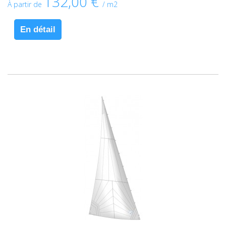
132,00 €
À partir de
/ m2
En détail