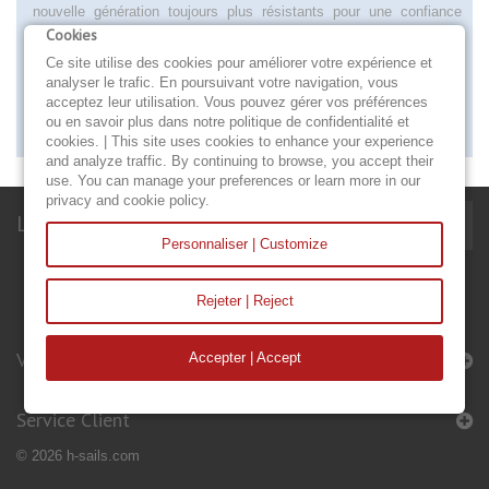
nouvelle génération toujours plus résistants pour une confiance
renforcée. Le DCX Dimension Polyant s’affirme comme le laminé
Cookies
de référence pour la croisière rapide et a tendance de devenir de
Ce site utilise des cookies pour améliorer votre expérience et
plus en plus léger. Vous avez des questions concernant votre projet
analyser le trafic. En poursuivant votre navigation, vous
de grand voile ? Experts dans le domaine des voiles pour voilier,
acceptez leur utilisation. Vous pouvez gérer vos préférences
notre service client sera heureux de vous aider !
ou en savoir plus dans notre politique de confidentialité et
cookies. | This site uses cookies to enhance your experience
and analyze traffic. By continuing to browse, you accept their
use. You can manage your preferences or learn more in our
privacy and cookie policy.
Lettre d'informations
Personnaliser | Customize
Rejeter | Reject
Voiles & Accessoires
Accepter | Accept
Service Client
© 2026 h-sails.com