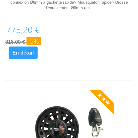
connexion Ø8mm à gâchette rapide> Mousqueton rapide> Drosse
d’enroulement Ø8mm (en...
775,20 €
-5%
816,00 €
En détail
★★★