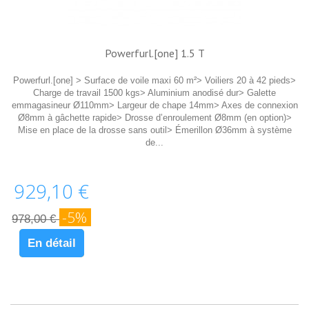
Powerfurl.[one] 1.5 T
Powerfurl.[one] > Surface de voile maxi 60 m²> Voiliers 20 à 42 pieds>
Charge de travail 1500 kgs> Aluminium anodisé dur> Galette
emmagasineur Ø110mm> Largeur de chape 14mm> Axes de connexion
Ø8mm à gâchette rapide> Drosse d’enroulement Ø8mm (en option)>
Mise en place de la drosse sans outil> Émerillon Ø36mm à système
de...
929,10 €
-5%
978,00 €
En détail