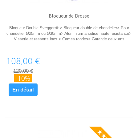
Bloqueur de Drosse
Bloqueur Double Sveggen® > Bloqueur double de chandelier> Pour
chandelier Ø25mm ou Ø30mm> Aluminium anodisé haute résistance>
Visserie et ressorts inox > Cames rondes> Garantie deux ans
108,00 €
120,00 €
-10%
En détail
★★★