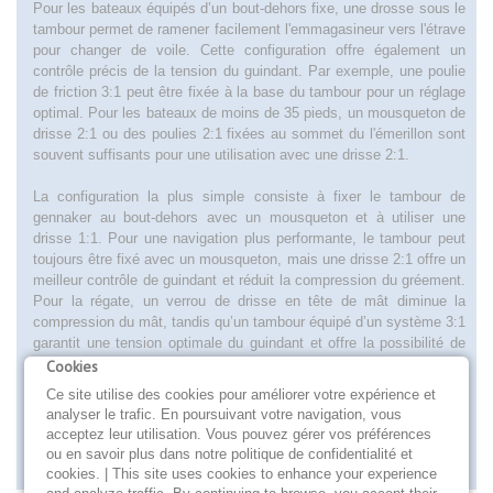
Pour les bateaux équipés d’un bout-dehors fixe, une drosse sous le
tambour permet de ramener facilement l'emmagasineur vers l'étrave
pour changer de voile. Cette configuration offre également un
contrôle précis de la tension du guindant. Par exemple, une poulie
de friction 3:1 peut être fixée à la base du tambour pour un réglage
optimal. Pour les bateaux de moins de 35 pieds, un mousqueton de
drisse 2:1 ou des poulies 2:1 fixées au sommet du l'émerillon sont
souvent suffisants pour une utilisation avec une drisse 2:1.
La configuration la plus simple consiste à fixer le tambour de
gennaker au bout-dehors avec un mousqueton et à utiliser une
drisse 1:1. Pour une navigation plus performante, le tambour peut
toujours être fixé avec un mousqueton, mais une drisse 2:1 offre un
meilleur contrôle de guindant et réduit la compression du gréement.
Pour la régate, un verrou de drisse en tête de mât diminue la
compression du mât, tandis qu’un tambour équipé d’un système 3:1
garantit une tension optimale du guindant et offre la possibilité de
recuperer l'emmagasineur vers l'étrave. En plus du tambour et du
Cookies
swivel, d'autres éléments essentiels d’un système d’emmagasinage
Ce site utilise des cookies pour améliorer votre expérience et
pour gennaker, Smart Code ou Code Zero incluent le câble torsadé,
analyser le trafic. En poursuivant votre navigation, vous
la drosse du tambour, les renvois et le double bloqueur.
acceptez leur utilisation. Vous pouvez gérer vos préférences
ou en savoir plus dans notre politique de confidentialité et
cookies. | This site uses cookies to enhance your experience