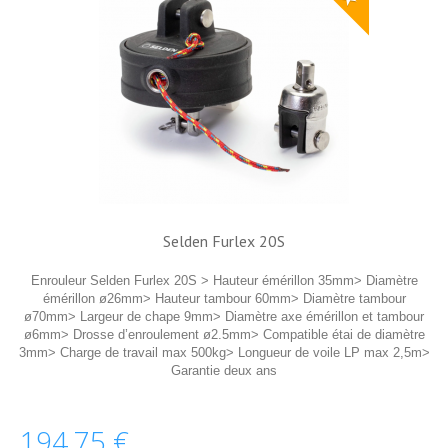
Selden Furlex 20S
Enrouleur Selden Furlex 20S > Hauteur émérillon 35mm> Diamètre
émérillon ø26mm> Hauteur tambour 60mm> Diamètre tambour
ø70mm> Largeur de chape 9mm> Diamètre axe émérillon et tambour
ø6mm> Drosse d’enroulement ø2.5mm> Compatible étai de diamètre
3mm> Charge de travail max 500kg> Longueur de voile LP max 2,5m>
Garantie deux ans
194,75 €