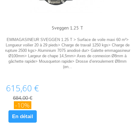
Sveggen 1.25 T
EMMAGASINEUR SVEGGEN 1.25 T > Surface de voile maxi 60 m²>
Longueur voilier 20 à 29 pieds> Charge de travail 1250 kgs> Charge de
rupture 2500 kgs> Aluminium 7075 anodisé dur> Galette emmagasineur
Ø100mm> Largeur de chape 14,5mm> Axes de connexion Ø8mm à
gâchette rapide> Mousqueton rapide> Drosse d’enroulement Ø8mm
(en...
615,60 €
684,00 €
-10%
En détail