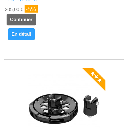
-5%
205,00 €
Continuer
En détail
★★★