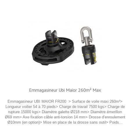
Emmagasineur Ubi Maior 260m² Max
Emmagasineur UBI MAIOR FR200 > Surface de voile maxi 260m²>
Longueur voilier 54 à 70 pieds> Charge de travail 7500 kgs> Charge de
rupture 15000 kgs> Diamètre galette Ø218 mm> Diamètre émerillon
Ø69 mm> Axe fixation câble anti-torsion 14 mm> Drosse d’enroulement
Ø10mm (en option)> Mise en place de la drosse sans outil> Poids...