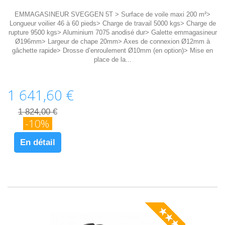
EMMAGASINEUR SVEGGEN 5T > Surface de voile maxi 200 m²>
Longueur voilier 46 à 60 pieds> Charge de travail 5000 kgs> Charge de
rupture 9500 kgs> Aluminium 7075 anodisé dur> Galette emmagasineur
Ø196mm> Largeur de chape 20mm> Axes de connexion Ø12mm à
gâchette rapide> Drosse d’enroulement Ø10mm (en option)> Mise en
place de la...
1 641,60 €
1 824,00 €
-10%
En détail
★★★