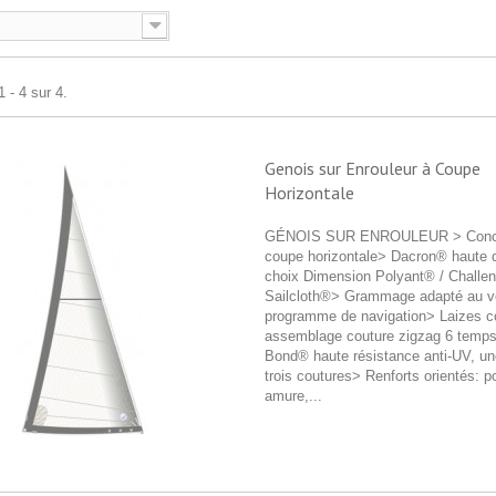
 - 4 sur 4.
Genois sur Enrouleur à Coupe
Horizontale
GÉNOIS SUR ENROULEUR > Conce
coupe horizontale> Dacron® haute d
choix Dimension Polyant® / Challe
Sailcloth®> Grammage adapté au voi
programme de navigation> Laizes co
assemblage couture zigzag 6 temps
Bond® haute résistance anti-UV, un
trois coutures> Renforts orientés: p
amure,...