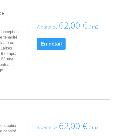
pe
62,00 €
À partir de
/ m2
nception
e ténacité
apté au
En détail
 Laizes
g 6 temps>
-UV, une,
ientés
e...
62,00 €
nception
À partir de
/ m2
e densité