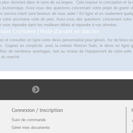
n plus résistant dans le sens de sa largeur. Cela impose la conception et la 
s économique. Avez-vous des questions concernant votre projet de grand voi
re service client sera heureux de vous aider !
En ligne et en seulement quel
r votre prochaine voile de prés.
Avez-vous des questions concernant votre p
r vous répondre dans les meilleurs délais et répondre à vos attentes.
nois Croisière
| V
oile d'avant en dacron
ez et consultez en ligne votre devis personnalisé pour génois, foc de brise ou
s. Gagnez en simplicité, avec la voilerie Horizon Sails, le devis en ligne 
fitez de nombreux avantages, tant au niveau de l’équipement de votre voile d
 du marché.
Connexion / Inscription
Suivi de commande
Gérer mes documents