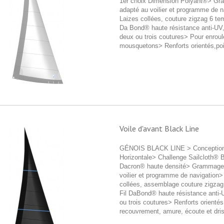
1er choix Dimension Polyant®> G
adapté au voilier et programme de n
Laizes collées, couture zigzag 6 te
Da Bond® haute résistance anti-UV,
deux ou trois coutures> Pour enroul
mousquetons> Renforts orientés,poi
Voile d'avant Black Line
GÉNOIS BLACK LINE > Conception
Horizontale> Challenge Sailcloth® 
Dacron® haute densité> Grammage
voilier et programme de navigation>
collées, assemblage couture zigza
Fil DaBond® haute résistance anti-
ou trois coutures> Renforts orientés
recouvrement, amure, écoute et dris