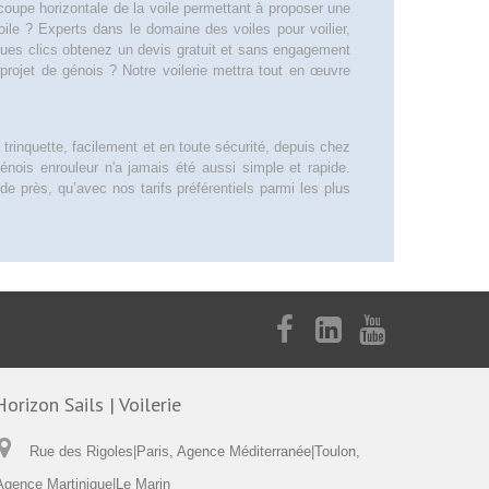
coupe horizontale de la voile permettant à proposer une
le ? Experts dans le domaine des voiles pour voilier,
ques clics obtenez un devis gratuit et sans engagement
rojet de génois ? Notre voilerie mettra tout en œuvre
 trinquette, facilement et en toute sécurité, depuis chez
génois enrouleur n'a jamais été aussi simple et rapide.
e près, qu’avec nos tarifs préférentiels parmi les plus
Horizon Sails | Voilerie
Rue des Rigoles|Paris, Agence Méditerranée|Toulon,
Agence Martinique|Le Marin