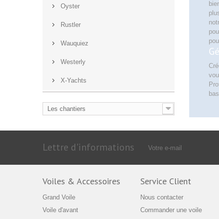
bie
Oyster
plu
not
Rustler
pou
pou
Wauquiez
Gé
Westerly
Cré
vou
X-Yachts
Pro
bas
Les chantiers
Lettre d'informations
Voiles & Accessoires
Service Client
Grand Voile
Nous contacter
Voile d'avant
Commander une voile