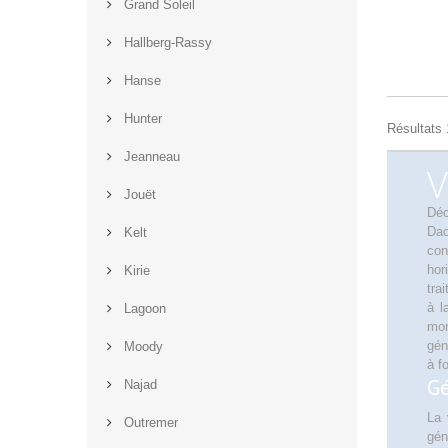
Grand Soleil
Hallberg-Rassy
Hanse
Hunter
Résultats 1
Jeanneau
V
Jouët
Déc
Dac
Kelt
con
hor
Kirie
tra
à l
Lagoon
mon
gén
Moody
à f
Gé
Najad
La 
Outremer
gén