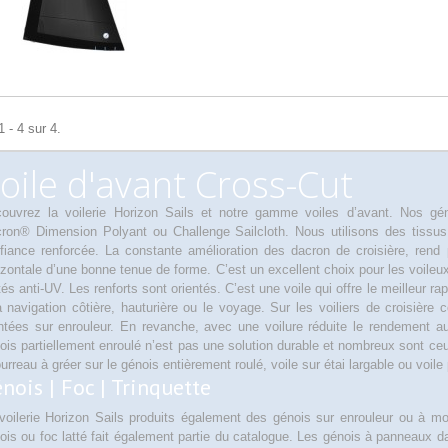
 - 4 sur 4.
oile d'avant Cross-Cut
ouvrez la voilerie Horizon Sails et notre gamme voiles d’avant. Nos gén
ron® Dimension Polyant ou Challenge Sailcloth. Nous utilisons des tissus 
fiance renforcée. La constante amélioration des dacron de croisière, rend 
izontale d’une bonne tenue de forme. C’est un excellent choix pour les voileux
ités anti-UV. Les renforts sont orientés. C’est une voile qui offre le meilleur rap
a navigation côtière, hauturière ou le voyage.
Sur les voiliers de croisière
tées sur enrouleur. En revanche, avec une voilure réduite le rendement a
ois partiellement enroulé n’est pas une solution durable et nombreux sont ceux q
ourreau à gréer sur le génois entièrement roulé, voile sur étai largable ou voile
nois |
Foc
|
Trinquette
voilerie Horizon Sails produits également des génois sur enrouleur ou à mo
ois ou foc latté fait également partie du catalogue. Les génois à panneaux da