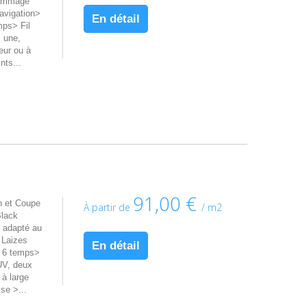
rammage
avigation>
En détail
mps> Fil
 une,
eur ou à
nts...
91,00 €
 et Coupe
À partir de
/ m2
Black
 adapté au
 Laizes
En détail
g 6 temps>
UV, deux
 à large
se >...