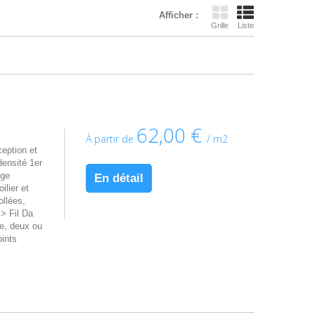
Afficher :
Grille
Liste
62,00 €
À partir de
/ m2
ption et
ensité 1er
nge
En détail
lier et
llées,
> Fil Da
e, deux ou
oints