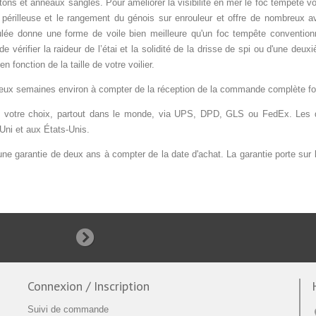
ons et anneaux sangles. Pour améliorer la visibilité en mer le foc tempête
 périlleuse et le rangement du génois sur enrouleur et offre de nombreux a
ulée donne une forme de voile bien meilleure qu'un foc tempête conventionne
de vérifier la raideur de l’étai et la solidité de la drisse de spi ou d'une deu
 fonction de la taille de votre voilier.
de deux semaines environ à compter de la réception de la commande complète f
votre choix, partout dans le monde, via UPS, DPD, GLS ou FedEx. Les dé
Uni et aux États-Unis.
e garantie de deux ans à compter de la date d'achat. La garantie porte sur la q
Connexion / Inscription
Suivi de commande