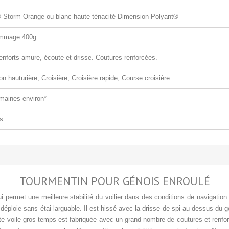
 Storm Orange ou blanc haute ténacité Dimension Polyant®
ammage 400g
enforts amure, écoute et drisse. Coutures renforcées.
on hauturière, Croisière, Croisière rapide, Course croisière
maines environ*
s
TOURMENTIN POUR GÉNOIS ENROULÉ
permet une meilleure stabilité du voilier dans des conditions de navigation di
éploie sans étai larguable. Il est hissé avec la drisse de spi au dessus d
te voile gros temps est fabriquée avec un grand nombre de coutures et renfor