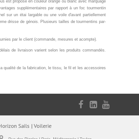
 vous est proposé en couleur orange ou blanc avec marquage
vantages supplémentaires par rapport à un foc tourmentin
l sur un étai largable ou une voile d'avant partiellement
xième drisse de génois. Plusieurs tailles de tourmentins par-
ournies par le client (commande, mesures et acompte).
lais de livraison varient selon les produits commandés.
ualité de la fabrication, le tissu, le fil et les accessoires
Horizon Sails | Voilerie