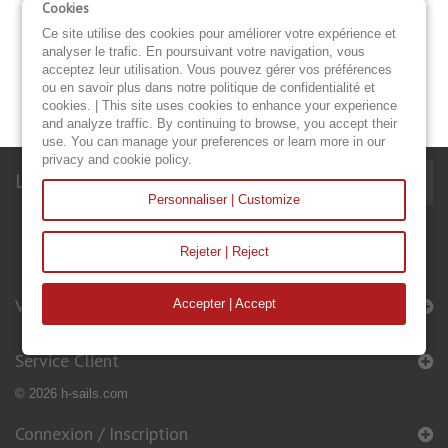
Cookies
La livraison en Europe est gratuite.
Ce site utilise des cookies pour améliorer votre expérience et
analyser le trafic. En poursuivant votre navigation, vous
Garanties: Nos voiles bénéficient d'une garantie de deux ans. La
acceptez leur utilisation. Vous pouvez gérer vos préférences
garantie porte sur le tissu, le fil et les accessoires posés
ou en savoir plus dans notre politique de confidentialité et
d'origine sur la voile.
cookies. | This site uses cookies to enhance your experience
and analyze traffic. By continuing to browse, you accept their
use. You can manage your preferences or learn more in our
privacy and cookie policy.
Lettre d'informations
Personnaliser | Customize
Rejeter | Reject
Voiles & Accessoires
Accepter | Accept
Service Client
© 2026 h-sails.com
Connexion / Inscription