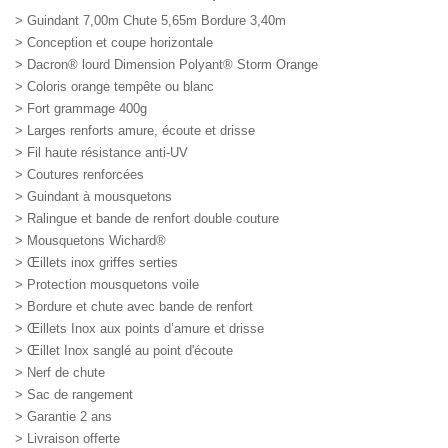
> Guindant 7,00m Chute 5,65m Bordure 3,40m
> Conception et coupe horizontale
> Dacron® lourd Dimension Polyant® Storm Orange
> Coloris orange tempête ou blanc
> Fort grammage 400g
> Larges renforts amure, écoute et drisse
> Fil haute résistance anti-UV
> Coutures renforcées
> Guindant à mousquetons
> Ralingue et bande de renfort double couture
> Mousquetons Wichard®
> Œillets inox griffes serties
> Protection mousquetons voile
> Bordure et chute avec bande de renfort
> Œillets Inox aux points d’amure et drisse
> Œillet Inox sanglé au point d'écoute
> Nerf de chute
> Sac de rangement
> Garantie 2 ans
> Livraison offerte