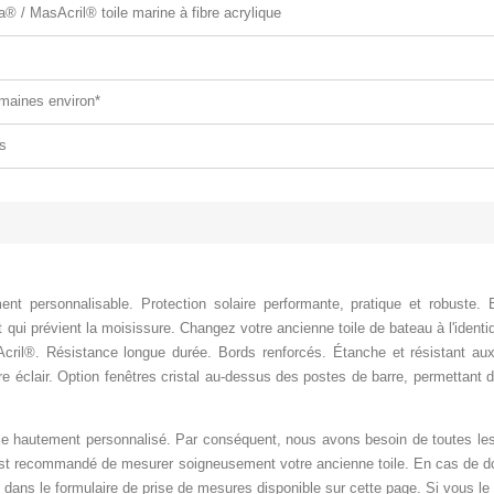
a® / MasAcril® toile marine à fibre acrylique
maines environ*
s
nt personnalisable. Protection solaire performante, pratique et robuste.
qui prévient la moisissure. Changez votre ancienne toile de bateau à l'ident
Acril®. Résistance longue durée. Bords renforcés
. Étanche et résistant a
e éclair. Option fenêtres cristal au-dessus des postes de barre, permettant de
le hautement personnalisé. Par conséquent, nous avons besoin de toutes les
. Il est recommandé de mesurer soigneusement votre ancienne toile. En cas de d
dans le formulaire de prise de mesures disponible sur cette page. Si vous le