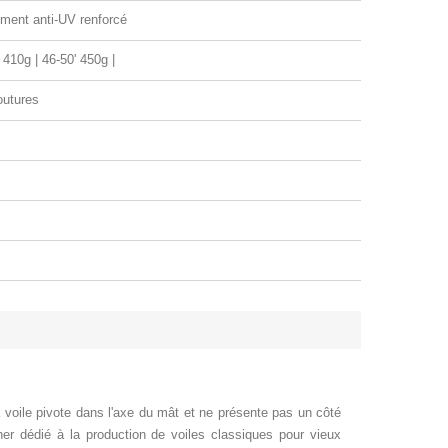
ement anti-UV renforcé
 410g | 46-50' 450g |
outures
La voile pivote dans l'axe du mât et ne présente pas un côté
her dédié à la production de voiles classiques pour vieux