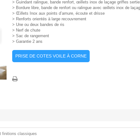
> Guindant ralingue, bande renfort, œillets inox de laçage griffes serti
> Bordure libre, bande de renfort ou ralingue avec œillets inox de laça
> Œillets Inox aux points d’amure, écoute et drisse
> Renforts orientés à large recouvrement
> Une ou deux bandes de ris
> Nerf de chute
> Sac de rangement
> Garantie 2 ans
PRISE DE COTES VOILE À CORNE
 finitions classiques