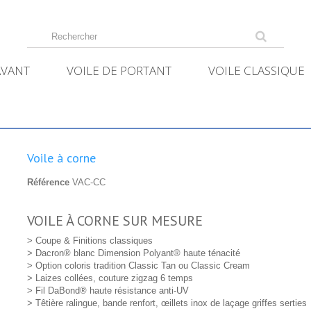
AVANT
VOILE DE PORTANT
VOILE CLASSIQUE
Voile à corne
Référence
VAC-CC
VOILE À CORNE SUR MESURE
> Coupe & Finitions classiques
> Dacron® blanc Dimension Polyant® haute ténacité
> Option coloris tradition Classic Tan ou Classic Cream
> Laizes collées, couture zigzag 6 temps
> Fil DaBond® haute résistance anti-UV
> Têtière ralingue, bande renfort, œillets inox de laçage griffes serties