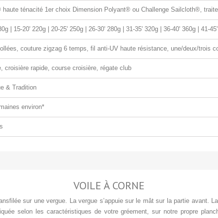
haute ténacité 1er choix Dimension Polyant® ou Challenge Sailcloth®, trait
80g | 15-20' 220g | 20-25' 250g | 26-30' 280g | 31-35' 320g | 36-40' 360g | 41-45'
ollées, couture zigzag 6 temps, fil anti-UV haute résistance, une/deux/trois c
e, croisière rapide, course croisière, régate club
e & Tradition
maines environ*
s
VOILE À CORNE
transfilée sur une vergue. La vergue s’appuie sur le mât sur la partie avant. 
iquée selon les caractéristiques de votre gréement, sur notre propre planc