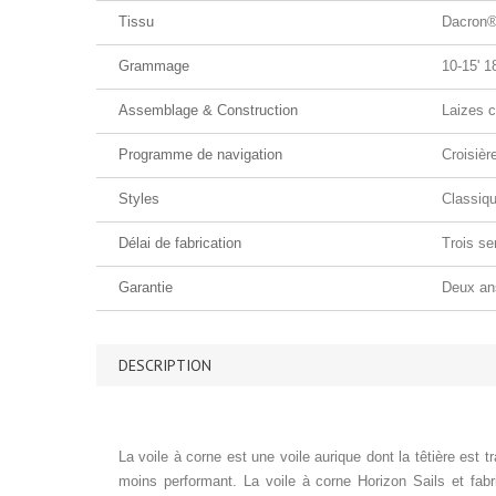
Tissu
Dacron® 
Grammage
10-15' 1
Assemblage & Construction
Laizes c
Programme de navigation
Croisièr
Styles
Classiqu
Délai de fabrication
Trois se
Garantie
Deux an
DESCRIPTION
La voile à corne est une voile aurique dont la têtière est 
moins performant. La voile à corne Horizon Sails et fabr