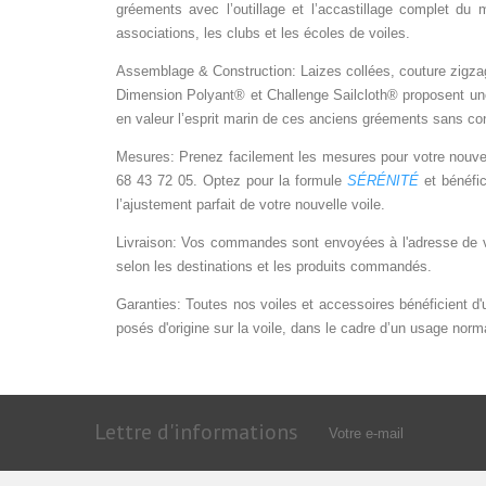
gréements avec l’outillage et l’accastillage complet du 
associations, les clubs et les écoles de voiles.
Assemblage & Construction: Laizes collées, couture zigzag 6
Dimension Polyant® et Challenge Sailcloth® proposent une 
en valeur l’esprit marin de ces anciens gréements sans con
Mesures: Prenez facilement les mesures pour votre nouvell
68 43 72 05. Optez pour la formule
SÉRÉNITÉ
et bénéfic
l’ajustement parfait de votre nouvelle voile.
Livraison: Vos commandes sont envoyées à l'adresse de vo
selon les destinations et les produits commandés.
Garanties: Toutes nos voiles et accessoires bénéficient d'un
posés d'origine sur la voile, dans le cadre d’un usage norma
Lettre d'informations