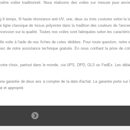
maître voilier traditionnel. Nous réalisons des voiles sur mesure pour
anci
 temps, fil haute résistance anti-UV, une, deux ou trois coutures selon la ta
ligne classique de tissus polyester dans la tradition des couleurs de l'ancie
cession sur la qualité. Toutes nos voiles sont fabriquées selon les caractéri
e voile à l'aide de nos fiches de cotes dédiées.
Pour toute question, notre s
iez de notre assistance technique gratuite. En nous confiant la prise de cot
tre choix, partout dans le monde, via UPS, DPD, GLS ou FedEx. Les délais d
e garantie de deux ans à compter de la date d'achat. La garantie porte sur la q
l et approprié.