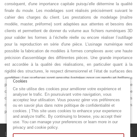
conséquent, d'une importance capitale puisqu’elle détermine la qualité
finale du moule. Les modelages sont réalisés précisément suivant le
cahier des charges du client. Les prestations de modelage (maître
modèle, master, préforme) sont adaptées aux attentes et besoins des
clients et permettent de donner du volume aux fichiers numériques 3D
pour valider les formes à l’échelle réelle ou encore réaliser l’outillage
pour la reproduction en série d'une pièce. L'usinage numérique rend
possible la fabrication de modèles à formes complexes avec une haute
précision d'assemblage des différentes pièces. Une grande importance
est accordée à la qualité des réalisations, en particulier quant à la
rigidité des structures, le respect dimensionnel et l’état de surfaces des
modèles. Les surfaces sont ensuite lustrées pour un rendu et brillance
Cookies
parfaits. A partir de fichier 3D, nous réalisons les modèles de pont, de
Ce site utilise des cookies pour améliorer votre expérience et
coque, mais également des différentes pièces comme le capot de
analyser le trafic. En poursuivant votre navigation, vous
coffre, le poste de barre, le safran, dérive. Il est aussi possible de nous
acceptez leur utilisation. Vous pouvez gérer vos préférences
confier vos maquettes et prototypes afin de présenter et valider vos
ou en savoir plus dans notre politique de confidentialité et
cookies. | This site uses cookies to enhance your experience
projets en bureaux d’études.
and analyze traffic. By continuing to browse, you accept their
use. You can manage your preferences or learn more in our
privacy and cookie policy.
Lettre d'informations