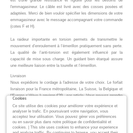
est d'une grande résistance et rigidité pour les besoins de
l'emmagasineur. Le câble est livré avec des cosses posées et
adaptées. Merci de bien vouloir spécifier les dimensions de votre
emmagasineur avec le message accompagnant votre commande
(cotes F et H).
La raideur importante en torsion permets de transmettre le
mouvement d’enroulement à l’émerillon pratiquement sans perte.
La qualité de l’anti-torsion est également influencé par la
capacité de mise sous charge. Un guidant bien étarqué assure
une meilleure liaison entre la tourelle et l’émerillon.
Livraison
Nous expédions le cordage à l'adresse de votre choix. Le forfait
livraison pour la France métropolitaine, La Suisse, la Belgique et
l’Europe s’élève à environ €29,- par article. Vous pouvez prendre
Cookies
livraison de votre bout anti torsion à notre bureau en
Ce site utilise des cookies pour améliorer votre expérience et
Méditerranée (département de Var).
analyser le trafic. En poursuivant votre navigation, vous
acceptez leur utilisation. Vous pouvez gérer vos préférences
Garanties
ou en savoir plus dans notre politique de confidentialité et
Nos accessoires bénéficient d'une garantie de deux ans.
cookies. | This site uses cookies to enhance your experience
and analyze traffic. By continuing to browse, you accept their