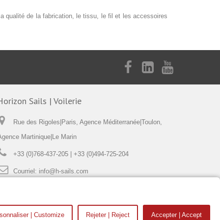
ualité de la fabrication, le tissu, le fil et les accessoires
Horizon Sails | Voilerie
Rue des Rigoles|Paris, Agence Méditerranée|Toulon,
Agence Martinique|Le Marin
+33 (0)768-437-205 | +33 (0)494-725-204
Courriel:
info@h-sails.com
sonnaliser | Customize
Rejeter | Reject
Accepter | Accept