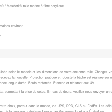
a® / MasAcril® toile marine à fibre acrylique
maines environ*
s
lisée selon le modèle et les dimensions de votre ancienne toile.
Changez votr
recevez la nouvelle.
Protection pratique et robuste la bâche est réalisée sur
tance longue durée. Bords renforcés
. Étanche et résistant aux UV.
état permettant la prise de cotes. En cas de doute, veuillez nous envoyer un c
tre choix, partout dans le monde, via UPS, DPD, GLS ou FedEx. Les délais d
ez de la livraison gratuite en Europe, au Royaume-Uni et aux États-Unis.