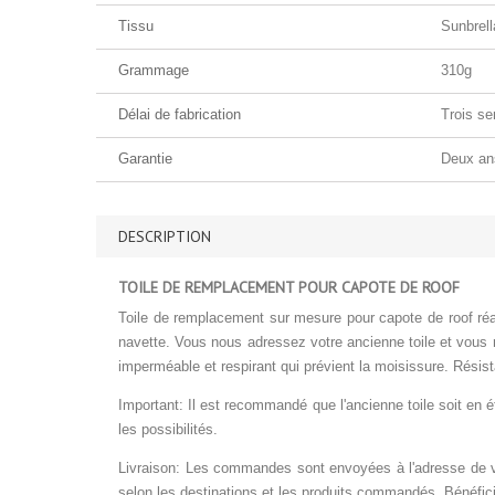
Tissu
Sunbrell
Grammage
310g
Délai de fabrication
Trois se
Garantie
Deux an
DESCRIPTION
TOILE DE REMPLACEMENT POUR CAPOTE DE ROOF
Toile de remplacement sur mesure pour capote de roof réa
navette. Vous nous adressez votre ancienne toile et vous 
imperméable et respirant qui prévient la moisissure. Résis
Important: Il est recommandé que l'ancienne toile soit en 
les possibilités.
Livraison: Les commandes sont envoyées à l'adresse de vo
selon les destinations et les produits commandés. Bénéfici