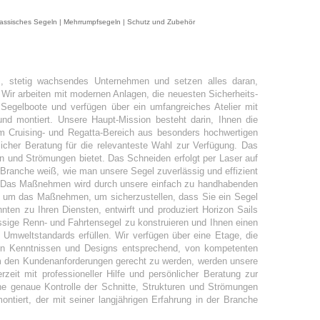
| Klassisches Segeln | Mehrrumpfsegeln | Schutz und Zubehör
etes, stetig wachsendes Unternehmen und setzen alles daran,
 Wir arbeiten mit modernen Anlagen, die neuesten Sicherheits-
egelboote und verfügen über ein umfangreiches Atelier mit
nd montiert. Unsere Haupt-Mission besteht darin, Ihnen die
m Cruising- und Regatta-Bereich aus besonders hochwertigen
nlicher Beratung für die relevanteste Wahl zur Verfügung. Das
ren und Strömungen bietet. Das Schneiden erfolgt per Laser auf
r Branche weiß, wie man unsere Segel zuverlässig und effizient
gen. Das Maßnehmen wird durch unsere einfach zu handhabenden
und um das Maßnehmen, um sicherzustellen, dass Sie ein Segel
nten zu Ihren Diensten, entwirft und produziert Horizon Sails
ässige Renn- und Fahrtensegel zu konstruieren und Ihnen einen
 Umweltstandards erfüllen. Wir verfügen über eine Etage, die
en Kenntnissen und Designs entsprechend, von kompetenten
 Um den Kundenanforderungen gerecht zu werden, werden unsere
zeit mit professioneller Hilfe und persönlicher Beratung zur
ine genaue Kontrolle der Schnitte, Strukturen und Strömungen
ontiert, der mit seiner langjährigen Erfahrung in der Branche