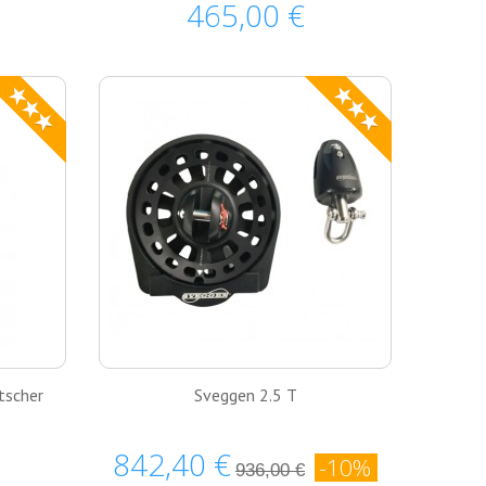
465,00 €
★★★
★★★
tscher
Sveggen 2.5 T
842,40 €
-10%
936,00 €