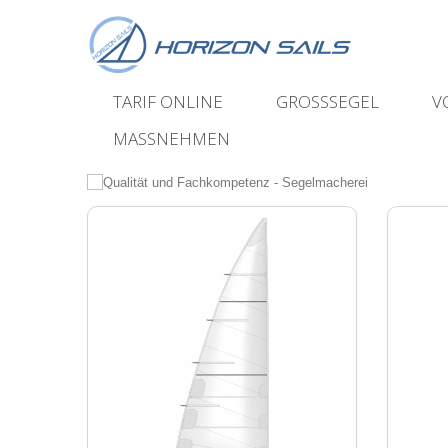
TARIF ONLINE
GROSSSEGEL
V
MASSNEHMEN
DESIGN / HERSTELLUNG / SERVICE
Konzeption und Produktion in einer Hand
ONLINE ANGEBOT IN WENIGEN KL
Neues Segel ? Bestellen Sie online !
> KOSTENFREIER VERSAND