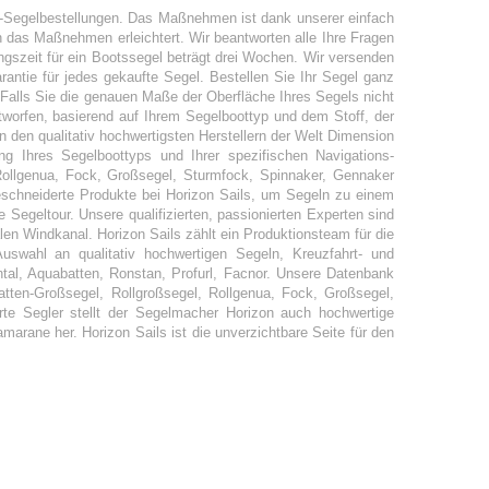
ine-Segelbestellungen. Das Maßnehmen ist dank unserer einfach
 das Maßnehmen erleichtert. Wir beantworten alle Ihre Fragen
gszeit für ein Bootssegel beträgt drei Wochen. Wir versenden
arantie für jedes gekaufte Segel. Bestellen Sie Ihr Segel ganz
. Falls Sie die genauen Maße der Oberfläche Ihres Segels nicht
worfen, basierend auf Ihrem Segelboottyp und dem Stoff, der
n den qualitativ hochwertigsten Herstellern der Welt Dimension
ung Ihres Segelboottyps und Ihrer spezifischen Navigations-
 Rollgenua, Fock, Großsegel, Sturmfock, Spinnaker, Gennaker
chneiderte Produkte bei Horizon Sails, um Segeln zu einem
 Segeltour. Unsere qualifizierten, passionierten Experten sind
alen Windkanal. Horizon Sails zählt ein Produktionsteam für die
uswahl an qualitativ hochwertigen Segeln, Kreuzfahrt- und
ntal, Aquabatten, Ronstan, Profurl, Facnor. Unsere Datenbank
ten-Großsegel, Rollgroßsegel, Rollgenua, Fock, Großsegel,
e Segler stellt der Segelmacher Horizon auch hochwertige
amarane her. Horizon Sails ist die unverzichtbare Seite für den