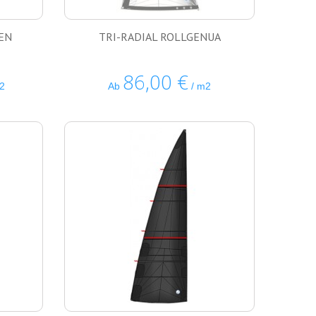
> LE
> PE
EN
TRI-RADIAL ROLLGENUA
86,00 €
2
Ab
/ m2