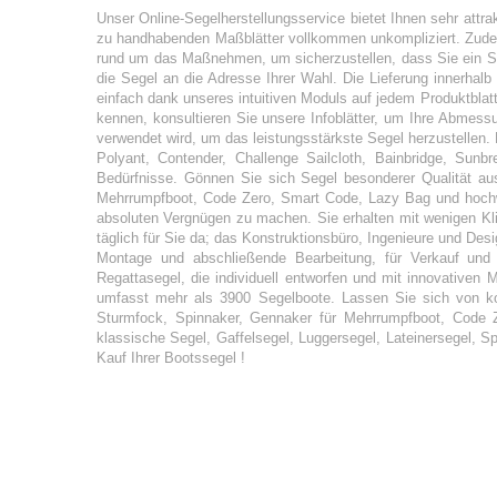
Unser Online-Segelherstellungsservice bietet Ihnen sehr attr
zu handhabenden Maßblätter vollkommen unkompliziert. Zudem 
rund um das Maßnehmen, um sicherzustellen, dass Sie ein Seg
die Segel an die Adresse Ihrer Wahl. Die Lieferung innerhalb 
einfach dank unseres intuitiven Moduls auf jedem Produktblatt
kennen, konsultieren Sie unsere Infoblätter, um Ihre Abmes
verwendet wird, um das leistungsstärkste Segel herzustellen. 
Polyant, Contender, Challenge Sailcloth, Bainbridge, Sunbr
Bedürfnisse. Gönnen Sie sich Segel besonderer Qualität aus
Mehrrumpfboot, Code Zero, Smart Code, Lazy Bag und hochw
absoluten Vergnügen zu machen. Sie erhalten mit wenigen Klick
täglich für Sie da; das Konstruktionsbüro, Ingenieure und Desi
Montage und abschließende Bearbeitung, für Verkauf und A
Regattasegel, die individuell entworfen und mit innovativen
umfasst mehr als 3900 Segelboote. Lassen Sie sich von ko
Sturmfock, Spinnaker, Gennaker für Mehrrumpfboot, Code 
klassische Segel, Gaffelsegel, Luggersegel, Lateinersegel, Spr
Kauf Ihrer Bootssegel !