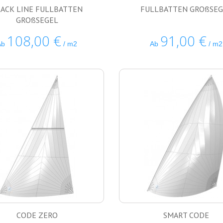
ACK LINE FULLBATTEN
FULLBATTEN GROßSEG
GROßSEGEL
108,00 €
91,00 €
Ab
/ m2
Ab
/ m2
CODE ZERO
SMART CODE