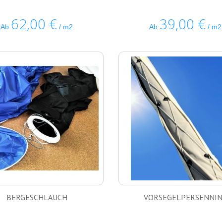
62,00 €
39,00 €
Ab
/ m2
Ab
/ m2
BERGESCHLAUCH
VORSEGELPERSENNI