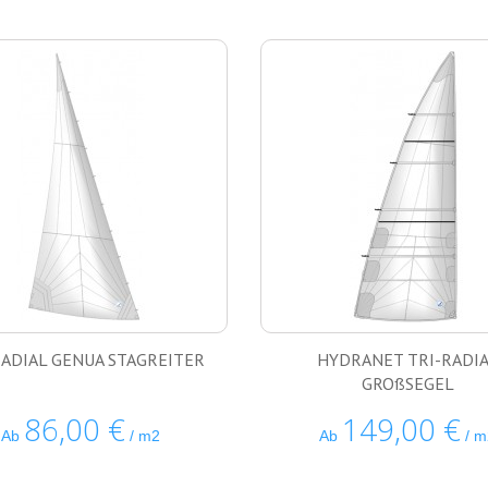
RADIAL GENUA STAGREITER
HYDRANET TRI-RADI
GROßSEGEL
86,00 €
149,00 €
Ab
/ m2
Ab
/ m