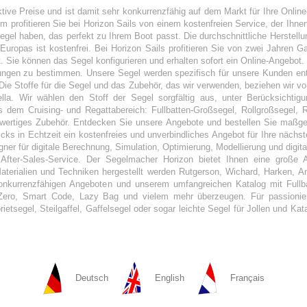
aktive Preise und ist damit sehr konkurrenzfähig auf dem Markt für Ihre Onl
profitieren Sie bei Horizon Sails von einem kostenfreien Service, der Ihnen
el haben, das perfekt zu Ihrem Boot passt. Die durchschnittliche Herstellun
Europas ist kostenfrei. Bei Horizon Sails profitieren Sie von zwei Jahren G
. Sie können das Segel konfigurieren und erhalten sofort ein Online-Angebot
sungen zu bestimmen. Unsere Segel werden spezifisch für unsere Kunden ent
Die Stoffe für die Segel und das Zubehör, das wir verwenden, beziehen wir vo
ella. Wir wählen den Stoff der Segel sorgfältig aus, unter Berücksichtig
 dem Cruising- und Regattabereich: Fullbatten-Großsegel, Rollgroßsegel,
ertiges Zubehör. Entdecken Sie unsere Angebote und bestellen Sie maßges
s in Echtzeit ein kostenfreies und unverbindliches Angebot für Ihre nächste
gner für digitale Berechnung, Simulation, Optimierung, Modellierung und digit
fter-Sales-Service. Der Segelmacher Horizon bietet Ihnen eine große A
 Materialien und Techniken hergestellt werden Rutgerson, Wichard, Harken, A
nkurrenzfähigen Angeboten und unserem umfangreichen Katalog mit Fullbat
Zero, Smart Code, Lazy Bag und vielem mehr überzeugen. Für passioniert
ietsegel, Steilgaffel, Gaffelsegel oder sogar leichte Segel für Jollen und Kat
Deutsch
English
Français