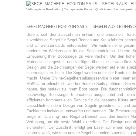
Vollintegrierte Produktion | Transparente Preise | Qualität und Fachkompetenz
SEGELMACHEREI HORIZON SAILS – SEGELN AUS LEIDENSC
Bereits seit drei Jahrzehnten entwirft und produziert Hori
zuverlässige Segel für Segel-Rennen und Kreuzfahrten herzust
und Umweltstandards entsprechen. Wir widmen eine gesamte
modernsten Werkzeugen für die Segelproduktion. Unsere Seg
Erneuerung Ihrer Bootssegel zu vereinfachen. Um den hohen
Materialien hergestellt und verfügen über eine einwandfreie 
Design und die Zeichnungen der Segel werden auf einer spezial
einem digitalen Tisch. Die Segel werden unter der Kontrolle d
macht. Unser Online-Segelherstellungsservice bietet Ihnen e
Maßblätter erleichtert. Und bei Horizon Sails profitieren S
haben, das perfekt zu Ihrem Boot passt. Die durchschnittlich
hochwertige Bootssegel. International ausgerichtet und mit e
effizienten kommerziellen Service für die gesamte Küste anz
ausschließlich dem Design von Segeln gewidmet ist und b
Fachleuten individuell entworfen und montiert. Die Erneueru
Segel im Cruising- und Regatta-Bereich aus den besten Mater
Verfügung, um die beste Wahl zu treffen. Das Design und die
sicherstellt. Der Zuschnitt erfolgt per Laser auf einem digi
bestens weiß, wie man unsere Segel besonders zuverlässig un