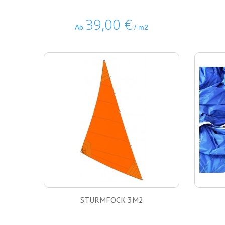
39,00 €
Ab
/ m2
STURMFOCK 3M2