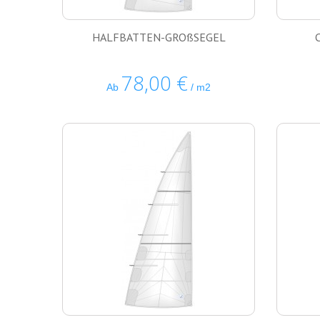
> KREUZFAHRT & REGATTA SEGEL
> KOSTENFREIE UNTERSTÜTZUNG BEI 
HALFBATTEN-GROßSEGEL
78,00 €
Ab
/ m2