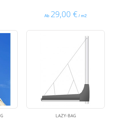
29,00 €
Ab
/ m2
NG
LAZY-BAG