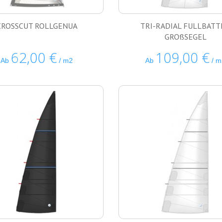
DER MESSUNG
CROSSCUT ROLLGENUA
TRI-RADIAL FULLBATT
GROßSEGEL
62,00 €
109,00 €
Ab
/ m2
Ab
/ m