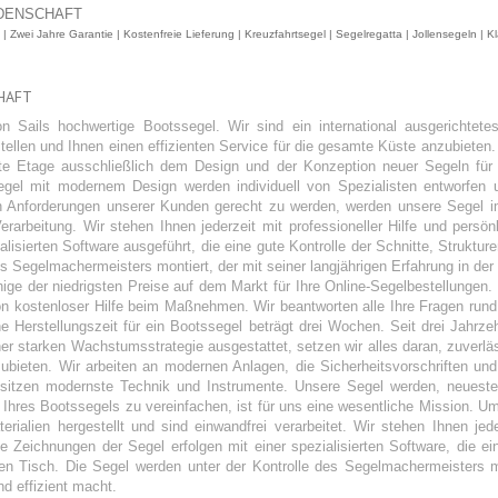
 | Zwei Jahre Garantie | Kostenfreie Lieferung | Kreuzfahrtsegel | Segelregatta | Jollensegeln 
HAFT
zon Sails hochwertige Bootssegel. Wir sind ein international ausgericht
ellen und Ihnen einen effizienten Service für die gesamte Küste anzubieten.
 Etage ausschließlich dem Design und der Konzeption neuer Segeln für S
el mit modernem Design werden individuell von Spezialisten entworfen u
 Anforderungen unserer Kunden gerecht zu werden, werden unsere Segel i
Verarbeitung. Wir stehen Ihnen jederzeit mit professioneller Hilfe und persö
isierten Software ausgeführt, die eine gute Kontrolle der Schnitte, Struktu
es Segelmachermeisters montiert, der mit seiner langjährigen Erfahrung in de
inige der niedrigsten Preise auf dem Markt für Ihre Online-Segelbestellun
ie von kostenloser Hilfe beim Maßnehmen. Wir beantworten alle Ihre Fragen r
e Herstellungszeit für ein Bootssegel beträgt drei Wochen. Seit drei Jahrzeh
iner starken Wachstumsstrategie ausgestattet, setzen wir alles daran, zuverl
ubieten. Wir arbeiten an modernen Anlagen, die Sicherheitsvorschriften und
esitzen modernste Technik und Instrumente. Unsere Segel werden, neuest
ng Ihres Bootssegels zu vereinfachen, ist für uns eine wesentliche Mission.
ialien hergestellt und sind einwandfrei verarbeitet. Wir stehen Ihnen jeder
 Zeichnungen der Segel erfolgen mit einer spezialisierten Software, die e
talen Tisch. Die Segel werden unter der Kontrolle des Segelmachermeisters m
d effizient macht.