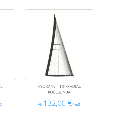
AL
HYDRANET TRI-RADIAL
ROLLGENUA
132,00 €
2
Ab
/ m2