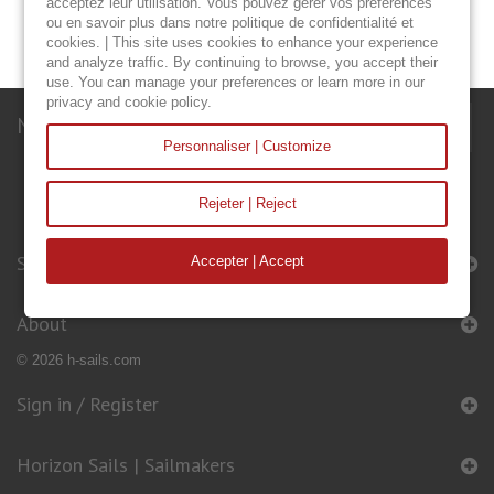
acceptez leur utilisation. Vous pouvez gérer vos préférences
ACCESSORIES
ou en savoir plus dans notre politique de confidentialité et
cookies. | This site uses cookies to enhance your experience
and analyze traffic. By continuing to browse, you accept their
use. You can manage your preferences or learn more in our
privacy and cookie policy.
Newsletter
Personnaliser | Customize
Rejeter | Reject
Sails & Accessories
Accepter | Accept
About
© 2026 h-sails.com
Sign in / Register
Horizon Sails | Sailmakers