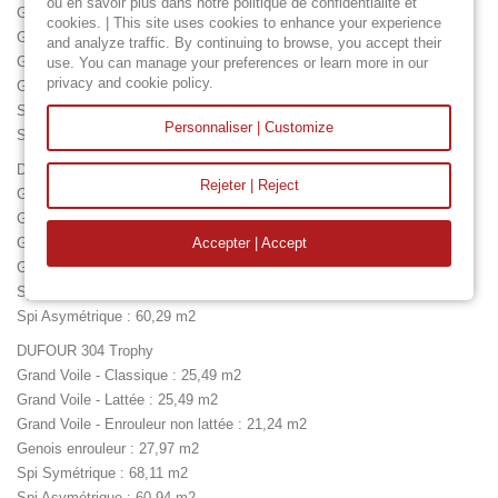
ou en savoir plus dans notre politique de confidentialité et
Grand Voile - Classique : 17,77 m2
cookies. | This site uses cookies to enhance your experience
Grand Voile - Lattée : 17,77 m2
and analyze traffic. By continuing to browse, you accept their
Grand Voile - Enrouleur non lattée : 14,81 m2
use. You can manage your preferences or learn more in our
privacy and cookie policy.
Genois enrouleur : 28,87 m2
Spi Symétrique : 62,50 m2
Personnaliser | Customize
Spi Asymétrique : 55,92 m2
DUFOUR 30 Classic
Rejeter | Reject
Grand Voile - Classique : 22,61 m2
Grand Voile - Lattée : 22,61 m2
Grand Voile - Enrouleur non lattée : 18,84 m2
Accepter | Accept
Genois enrouleur : 28,59 m2
Spi Symétrique : 67,38 m2
Spi Asymétrique : 60,29 m2
DUFOUR 304 Trophy
Grand Voile - Classique : 25,49 m2
Grand Voile - Lattée : 25,49 m2
Grand Voile - Enrouleur non lattée : 21,24 m2
Genois enrouleur : 27,97 m2
Spi Symétrique : 68,11 m2
Spi Asymétrique : 60,94 m2