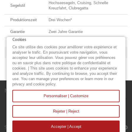
Hochseesegeln, Cruising, Schnelle
Segelstil
Kreuzfahrt, Clubregatta
Produktionszeit
Drei Wochen*
Garantie
Zwei Jahre Garantie
Cookies
Ce site utilise des cookies pour améliorer votre expérience et
MEHR INFOS
analyser le trafic. En poursuivant votre navigation, vous
acceptez leur utilisation. Vous pouvez gérer vos préférences
ou en savoir plus dans notre politique de confidentialité et
STURMFOCK ÜBER ROLLSEGEL
cookies. | This site uses cookies to enhance your experience
and analyze traffic. By continuing to browse, you accept their
use. You can manage your preferences or learn more in our
privacy and cookie policy.
Newsletter
Personnaliser | Customize
Rejeter | Reject
Segel & Accessoires
Accepter | Accept