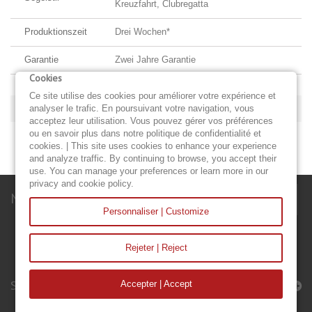
Kreuzfahrt, Clubregatta
Produktionszeit
Drei Wochen*
Garantie
Zwei Jahre Garantie
Cookies
Ce site utilise des cookies pour améliorer votre expérience et
MEHR INFOS
analyser le trafic. En poursuivant votre navigation, vous
acceptez leur utilisation. Vous pouvez gérer vos préférences
ou en savoir plus dans notre politique de confidentialité et
STURMFOCK 5M2
cookies. | This site uses cookies to enhance your experience
and analyze traffic. By continuing to browse, you accept their
use. You can manage your preferences or learn more in our
privacy and cookie policy.
Newsletter
Personnaliser | Customize
Rejeter | Reject
Segel & Accessoires
Accepter | Accept