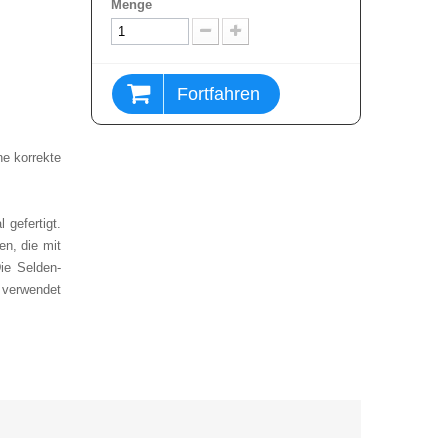
Menge
Fortfahren
e korrekte
 gefertigt.
en, die mit
ie Selden-
 verwendet