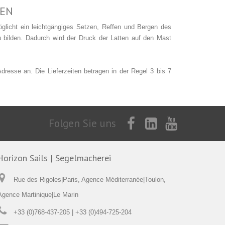
EN
öglicht ein leichtgängiges Setzen, Reffen und Bergen des
 bilden. Dadurch wird der Druck der Latten auf den Mast
esse an. Die Lieferzeiten betragen in der Regel 3 bis 7
Folgen Sie uns
Horizon Sails | Segelmacherei
Rue des Rigoles|Paris, Agence Méditerranée|Toulon,
Agence Martinique|Le Marin
+33 (0)768-437-205 | +33 (0)494-725-204