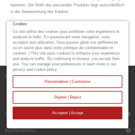
basieren. Die Wahl des passenden Produkts liegt ausschließlich
in der Verantwortung des Käufers.
Cookies
Weltweiter Versand: Wir bieten weltweiten Versand per UPS,
DPD/Colissimo, GLS oder FedEx direkt an die von Ihnen
Ce site utilise des cookies pour améliorer votre expérience et
analyser le trafic. En poursuivant votre navigation, vous
angegebene Adresse an. Die Lieferzeiten betragen in der Regel 3
acceptez leur utilisation. Vous pouvez gérer vos préférences
bis 7 Werktage, können jedoch je nach Zielort und den bestellten
ou en savoir plus dans notre politique de confidentialité et
Produkten variieren.
cookies. | This site uses cookies to enhance your experience
and analyze traffic. By continuing to browse, you accept their
use. You can manage your preferences or learn more in our
privacy and cookie policy.
Newsletter
Personnaliser | Customize
Rejeter | Reject
Segel & Accessoires
Accepter | Accept
Kundendienst