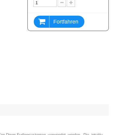
Fortfahren
op‑Down‑Furlingsystemen verwendet werden. Die intuitiv