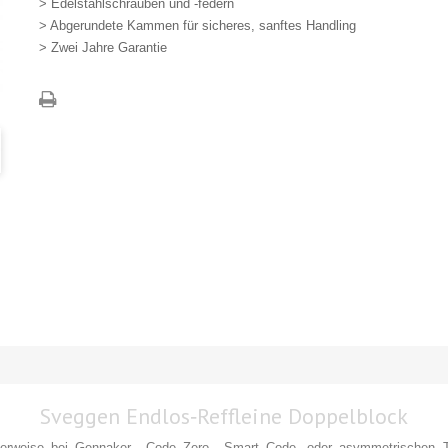
> Edelstahlschrauben und -federn
> Abgerundete Kammen für sicheres, sanftes Handling
> Zwei Jahre Garantie
Sveggen Endlos‑Reffleine Doppelblock
cherweise bei Gennaker‑, Code Zero‑, Smart Code‑ oder asymmetrischen T