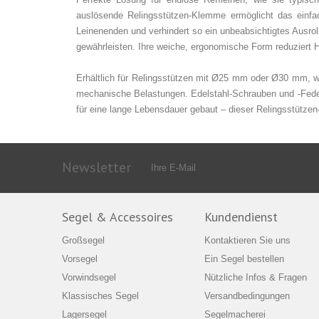
auslösende Relingsstützen‑Klemme ermöglicht das einfa
Leinenenden und verhindert so ein unbeabsichtigtes Ausro
gewährleisten. Ihre weiche, ergonomische Form reduziert 
Erhältlich für Relingsstützen mit Ø25 mm oder Ø30 mm, wi
mechanische Belastungen. Edelstahl‑Schrauben und -Federn
für eine lange Lebensdauer gebaut – dieser Relingsstützen‑
Newsletter
Segel & Accessoires
Kundendienst
Großsegel
Kontaktieren Sie uns
Vorsegel
Ein Segel bestellen
Vorwindsegel
Nützliche Infos & Fragen
Klassisches Segel
Versandbedingungen
Lagersegel
Segelmacherei