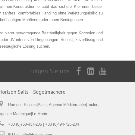
kammen‑Konstruktion erlaubt das sichere Klemmen beider
 sanftes, komfortables Handling ohne Verletzungsrisiko zu
l bei häufigen Manövern oder rauen Bedingungen.
nd bietet hervorragende Beständigkeit gegen Korrosion und
en oder UV‑intensiven Umgebungen. Robust, zuverlässig und
t seetaugliche Lösung suchen.
Folgen Sie uns
Horizon Sails | Segelmacherei
Rue des Rigoles|Paris, Agence Méditerranée|Toulon,
Agence Martinique|Le Marin
+33 (0)768-437-205 | +33 (0)494-725-204
E-Mail:
info@h-sails.com