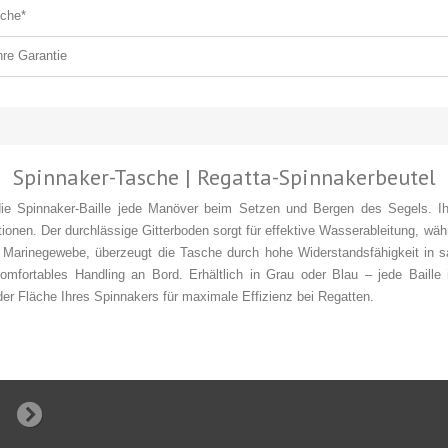
che*
re Garantie
Spinnaker-Tasche | Regatta-Spinnakerbeutel
rt die Spinnaker-Baille jede Manöver beim Setzen und Bergen des Segels. 
ationen. Der durchlässige Gitterboden sorgt für effektive Wasserableitung, w
m Marinegewebe, überzeugt die Tasche durch hohe Widerstandsfähigkeit in sa
 komfortables Handling an Bord. Erhältlich in Grau oder Blau – jede Baille
er Fläche Ihres Spinnakers für maximale Effizienz bei Regatten.