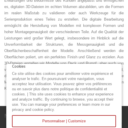
Erwartungen und Bedürfnisse des Kunden angepasst und ermöglichen
es, digitalen 3D-Dateien im echten Volumen abzubilden, um die Formen
im realen Maßstab zu validieren oder auch Werkzeuge für die
Serienproduktion eines Teiles zu erstellen. Die digitale Bearbeitung
ermöglicht die Herstellung von Modellen mit komplexen Formen und
hoher Montagegenauigkeit der verschiedenen Teile. Auf die Qualität der
Leistungen wird großer Wert gelegt, insbesondere im Hinblick auf die
Unverformbarkeit der Strukturen, die Messgenauigkeit und die
Oberflächenbeschaffenheit der Modelle. Anschließend werden die
Oberflächen poliert, um ein perfektes Finish und Glanz zu erzielen. Aus
3D-Dateien erstellen wir Modelle von Deck und Rumpf, aber auch von
Cookies
verschiedenen Teilen wie dem Kofferraumdeckel, dem Steuerstand,
Ce site utilise des cookies pour améliorer votre expérience et
dem Ruder, dem Schwert. Es besteht auch die Möglichkeit, uns Ihre
analyser le trafic. En poursuivant votre navigation, vous
Modelle und Prototypen anzuvertrauen, um Ihre Projekte in
acceptez leur utilisation. Vous pouvez gérer vos préférences
Konstruktionsbüros zu präsentieren und zu validieren.
ou en savoir plus dans notre politique de confidentialité et
cookies. | This site uses cookies to enhance your experience
and analyze traffic. By continuing to browse, you accept their
use. You can manage your preferences or learn more in our
privacy and cookie policy.
Newsletter
Personnaliser | Customize