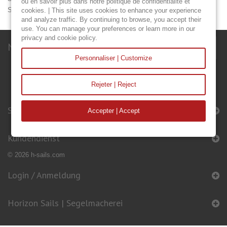
ou en savoir plus dans notre politique de confidentialité et
Spi Asymétrique : 64,35 m2
cookies. | This site uses cookies to enhance your experience
and analyze traffic. By continuing to browse, you accept their
use. You can manage your preferences or learn more in our
privacy and cookie policy.
Newsletter
Personnaliser | Customize
Rejeter | Reject
Segel & Accessoires
Accepter | Accept
Kundendienst
© 2026 h-sails.com
Login / Anmeldung
Horizon Sails | Segelmacherei