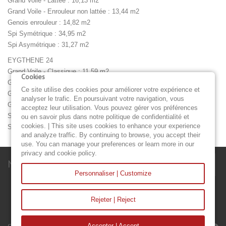
Grand Voile - Lattée : 16,13 m2
Grand Voile - Enrouleur non lattée : 13,44 m2
Genois enrouleur : 14,82 m2
Spi Symétrique : 34,95 m2
Spi Asymétrique : 31,27 m2
EYGTHENE 24
Grand Voile - Classique : 11,59 m2
Cookies
Grand Voile - Lattée : 11,59 m2
Ce site utilise des cookies pour améliorer votre expérience et
Grand Voile - Enrouleur non lattée : 9,66 m2
analyser le trafic. En poursuivant votre navigation, vous
Genois enrouleur : 20,44 m2
acceptez leur utilisation. Vous pouvez gérer vos préférences
Spi Symétrique : 48,22 m2
ou en savoir plus dans notre politique de confidentialité et
cookies. | This site uses cookies to enhance your experience
Spi Asymétrique : 43,15 m2
and analyze traffic. By continuing to browse, you accept their
use. You can manage your preferences or learn more in our
privacy and cookie policy.
Newsletter
Personnaliser | Customize
Rejeter | Reject
Accepter | Accept