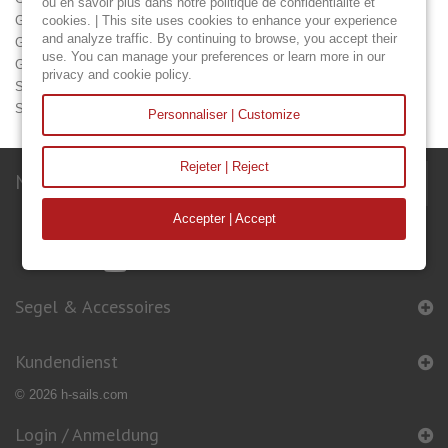
ou en savoir plus dans notre politique de confidentialité et
Grand Voile - Lattée : 18,55 m2
cookies. | This site uses cookies to enhance your experience
and analyze traffic. By continuing to browse, you accept their
Grand Voile - Enrouleur non lattée : 15,46 m2
use. You can manage your preferences or learn more in our
Genois enrouleur : 14,13 m2
privacy and cookie policy.
Spi Symétrique : 32,98 m2
Spi Asymétrique : 29,51 m2
Personnaliser | Customize
Rejeter | Reject
Newsletter
Accepter | Accept
Segel & Accessoires
Kundendienst
© 2026 h-sails.com
Login / Anmeldung