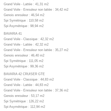
Grand Voile - Lattée : 41,31 m2
Grand Voile - Enrouleur non lattée : 34,42 m2
Genois enrouleur : 46,54 m2
Spi Symétrique : 110,58 m2
Spi Asymétrique : 98,94 m2
BAVARIA 41
Grand Voile - Classique : 42,32 m2
Grand Voile - Lattée : 42,32 m2
Grand Voile - Enrouleur non lattée : 35,27 m2
Genois enrouleur : 46,40 m2
Spi Symétrique : 111,05 m2
Spi Asymétrique : 99,36 m2
BAVARIA 42 CRUISER GTE
Grand Voile - Classique : 44,83 m2
Grand Voile - Lattée : 44,83 m2
Grand Voile - Enrouleur non lattée : 37,36 m2
Genois enrouleur : 53,17 m2
Spi Symétrique : 126,22 m2
Spi Asymétrique : 112,94 m2