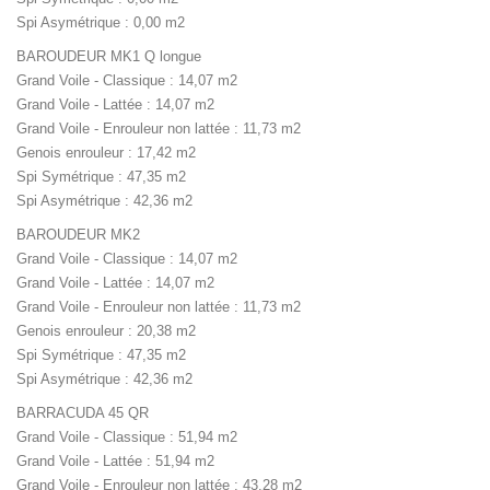
Spi Asymétrique : 0,00 m2
BAROUDEUR MK1 Q longue
Grand Voile - Classique : 14,07 m2
Grand Voile - Lattée : 14,07 m2
Grand Voile - Enrouleur non lattée : 11,73 m2
Genois enrouleur : 17,42 m2
Spi Symétrique : 47,35 m2
Spi Asymétrique : 42,36 m2
BAROUDEUR MK2
Grand Voile - Classique : 14,07 m2
Grand Voile - Lattée : 14,07 m2
Grand Voile - Enrouleur non lattée : 11,73 m2
Genois enrouleur : 20,38 m2
Spi Symétrique : 47,35 m2
Spi Asymétrique : 42,36 m2
BARRACUDA 45 QR
Grand Voile - Classique : 51,94 m2
Grand Voile - Lattée : 51,94 m2
Grand Voile - Enrouleur non lattée : 43,28 m2