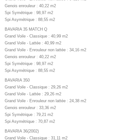
Genois enrouleur : 40,22 m2
Spi Symétrique : 98,97 m2
Spi Asymétrique : 88,55 m2
BAVARIA 35 MATCH Q
Grand Voile - Classique : 40,99 m2
Grand Voile - Lattée : 40,99 m2
Grand Voile - Enrouleur non lattée : 34,16 m2
Genois enrouleur : 40,22 m2
Spi Symétrique : 98,97 m2
Spi Asymétrique : 88,55 m2
BAVARIA 350
Grand Voile - Classique : 29,26 m2
Grand Voile - Lattée : 29,26 m2
Grand Voile - Enrouleur non lattée : 24,38 m2
Genois enrouleur : 33,36 m2
Spi Symétrique : 79,21 m2
Spi Asymétrique : 70,87 m2
BAVARIA 36(2002)
Grand Voile - Classique : 31,11 m2