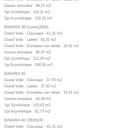
Genois enrouleur : 48,21 m2
Spi Symétrique : 114,11 m2
Spi Asymétrique : 102,10 m2
BAVARIA 39 Cruiser(2006)
Grand Voile - Classique : 41,31 m2
Grand Voile - Lattée : 41,31 m2
Grand Voile - Enrouleur non lattée : 34,42 m2
Genois enrouleur : 46,97 m2
Spi Symétrique : 112,39 m2
Spi Asymétrique : 100,56 m2
BAVARIA 40
Grand Voile - Classique : 37,93 m2
Grand Voile - Lattée : 37,93 m2
Grand Voile - Enrouleur non lattée : 31,61 m2
Genois enrouleur : 43,94 m2
Spi Symétrique : 103,63 m2
Spi Asymétrique : 92,73 m2
BAVARIA 40 CRUISER
Grand Voile - Classique : 41,31 m2