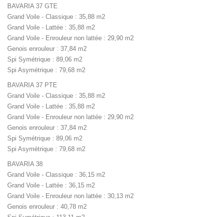
BAVARIA 37 GTE
Grand Voile - Classique : 35,88 m2
Grand Voile - Lattée : 35,88 m2
Grand Voile - Enrouleur non lattée : 29,90 m2
Genois enrouleur : 37,84 m2
Spi Symétrique : 89,06 m2
Spi Asymétrique : 79,68 m2
BAVARIA 37 PTE
Grand Voile - Classique : 35,88 m2
Grand Voile - Lattée : 35,88 m2
Grand Voile - Enrouleur non lattée : 29,90 m2
Genois enrouleur : 37,84 m2
Spi Symétrique : 89,06 m2
Spi Asymétrique : 79,68 m2
BAVARIA 38
Grand Voile - Classique : 36,15 m2
Grand Voile - Lattée : 36,15 m2
Grand Voile - Enrouleur non lattée : 30,13 m2
Genois enrouleur : 40,78 m2