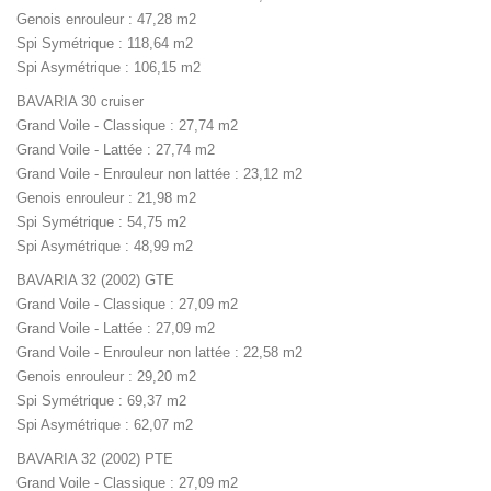
Genois enrouleur : 47,28 m2
Spi Symétrique : 118,64 m2
Spi Asymétrique : 106,15 m2
BAVARIA 30 cruiser
Grand Voile - Classique : 27,74 m2
Grand Voile - Lattée : 27,74 m2
Grand Voile - Enrouleur non lattée : 23,12 m2
Genois enrouleur : 21,98 m2
Spi Symétrique : 54,75 m2
Spi Asymétrique : 48,99 m2
BAVARIA 32 (2002) GTE
Grand Voile - Classique : 27,09 m2
Grand Voile - Lattée : 27,09 m2
Grand Voile - Enrouleur non lattée : 22,58 m2
Genois enrouleur : 29,20 m2
Spi Symétrique : 69,37 m2
Spi Asymétrique : 62,07 m2
BAVARIA 32 (2002) PTE
Grand Voile - Classique : 27,09 m2