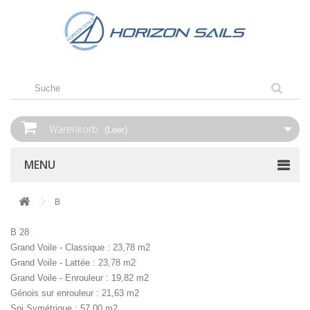
Warenkorb
(Leer)
MENU
B
B 28
Grand Voile - Classique : 23,78 m2
Grand Voile - Lattée : 23,78 m2
Grand Voile - Enrouleur : 19,82 m2
Génois sur enrouleur : 21,63 m2
Spi Symétrique : 57,00 m2