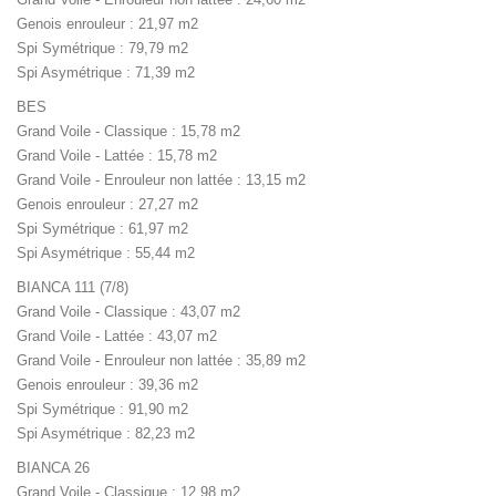
Genois enrouleur : 21,97 m2
Spi Symétrique : 79,79 m2
Spi Asymétrique : 71,39 m2
BES
Grand Voile - Classique : 15,78 m2
Grand Voile - Lattée : 15,78 m2
Grand Voile - Enrouleur non lattée : 13,15 m2
Genois enrouleur : 27,27 m2
Spi Symétrique : 61,97 m2
Spi Asymétrique : 55,44 m2
BIANCA 111 (7/8)
Grand Voile - Classique : 43,07 m2
Grand Voile - Lattée : 43,07 m2
Grand Voile - Enrouleur non lattée : 35,89 m2
Genois enrouleur : 39,36 m2
Spi Symétrique : 91,90 m2
Spi Asymétrique : 82,23 m2
BIANCA 26
Grand Voile - Classique : 12,98 m2