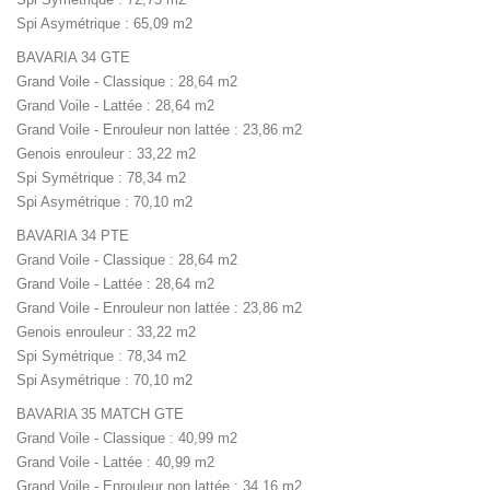
Spi Asymétrique : 65,09 m2
BAVARIA 34 GTE
Grand Voile - Classique : 28,64 m2
Grand Voile - Lattée : 28,64 m2
Grand Voile - Enrouleur non lattée : 23,86 m2
Genois enrouleur : 33,22 m2
Spi Symétrique : 78,34 m2
Spi Asymétrique : 70,10 m2
BAVARIA 34 PTE
Grand Voile - Classique : 28,64 m2
Grand Voile - Lattée : 28,64 m2
Grand Voile - Enrouleur non lattée : 23,86 m2
Genois enrouleur : 33,22 m2
Spi Symétrique : 78,34 m2
Spi Asymétrique : 70,10 m2
BAVARIA 35 MATCH GTE
Grand Voile - Classique : 40,99 m2
Grand Voile - Lattée : 40,99 m2
Grand Voile - Enrouleur non lattée : 34,16 m2