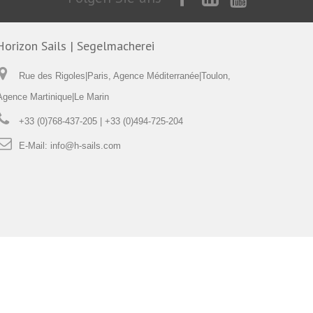
Horizon Sails | Segelmacherei
Rue des Rigoles|Paris, Agence Méditerranée|Toulon,
Agence Martinique|Le Marin
+33 (0)768-437-205 | +33 (0)494-725-204
E-Mail:
info@h-sails.com