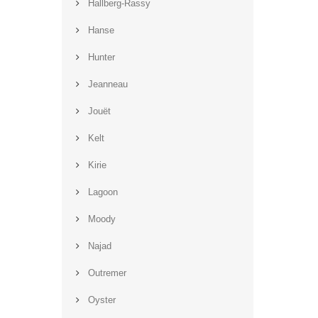
Hallberg-Rassy
Hanse
Hunter
Jeanneau
Jouët
Kelt
Kirie
Lagoon
Moody
Najad
Outremer
Oyster