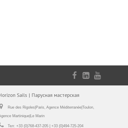
Horizon Sails | Парусная мастерская
Rue des Rigoles|Paris, Agence Méditerranée|Toulon,
Agence Martinique|Le Marin
Тел:
+33 (0)768-437-205 | +33 (0)494-725-204