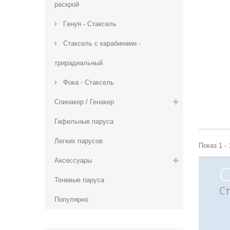
раскрой
Гeнуя - Стаксель
Стаксель с карабинами -
трирадиальный
Фока - Cтаксель
Спинакер / Генакер
Гафельные паруса
Легких парусов
Показ 1 - 
Аксессуары
С
Теневые паруса
С
Популярно