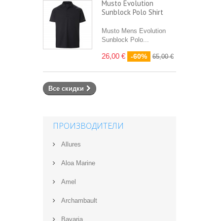
Musto Evolution
Sunblock Polo Shirt
Musto Mens Evolution
Sunblock Polo...
26,00 €
-60%
65,00 €
Все скидки
ПРОИЗВОДИТЕЛИ
Allures
Aloa Marine
Amel
Archambault
Bavaria