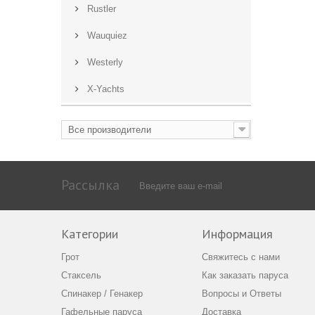
Rustler
Wauquiez
Westerly
X-Yachts
Все производители
Рассылка
Категории
Информация
Грот
Свяжитесь с нами
Стаксель
Как заказать паруса
Спинакер / Генакер
Вопросы и Ответы
Гафельные паруса
Доставка