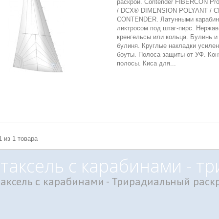
раскрой. Contender FIBERCON Pro
/ DCX® DIMENSION POLYANT / 
CONTENDER. Латунными карабин
ликтросом под штаг-пирс. Нержа
кренгельсы или кольца. Булинь и
булиня. Круглые накладки усилен
боуты. Полоса защиты от УФ. Ко
полосы. Киса для...
1 из 1 товара
таксель с карабинами - т
таксель с карабинами - Трирадиальный раск