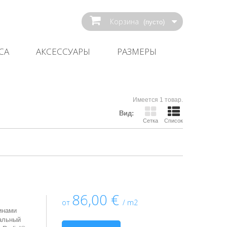
Корзина
(пусто)
СА
АКСЕССУАРЫ
РАЗМЕРЫ
Имеется 1 товар.
Вид:
Сетка
Список
86,00 €
от
/ m2
инами
иальный