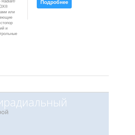
 Radial®
Подробнее
CDX®
ами или
веющие
 стопор
ий и
нтрольные
рирадиальный
рой