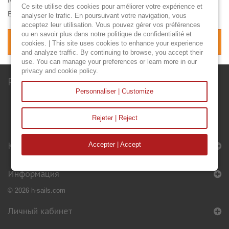
NAJAD 570 57.41 ft / 17.50 m 2007
Ce site utilise des cookies pour améliorer votre expérience et
Еще
analyser le trafic. En poursuivant votre navigation, vous
acceptez leur utilisation. Vous pouvez gérer vos préférences
ou en savoir plus dans notre politique de confidentialité et
Нет товаров этого производителя.
cookies. | This site uses cookies to enhance your experience
and analyze traffic. By continuing to browse, you accept their
use. You can manage your preferences or learn more in our
privacy and cookie policy.
Рассылка
Personnaliser | Customize
Rejeter | Reject
Категории
Accepter | Accept
Информация
© 2026 h-sails.com
Личный кабинет