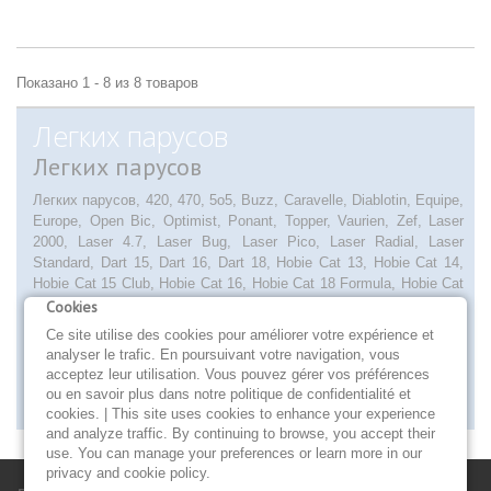
Показано 1 - 8 из 8 товаров
Легких парусов
Легких парусов
Легких парусов,
420, 470, 5o5, Buzz, Caravelle, Diablotin, Equipe,
Europe, Open Bic, Optimist, Ponant, Topper, Vaurien, Zef, Laser
2000, Laser 4.7, Laser Bug, Laser Pico, Laser Radial, Laser
Standard, Dart 15, Dart 16, Dart 18, Hobie Cat 13, Hobie Cat 14,
Hobie Cat 15 Club, Hobie Cat 16, Hobie Cat 18 Formula, Hobie Cat
18 Pacific, Hobie Cat 21, Hobie Cat 21 Formula, Hobie Cat Bravo,
Cookies
Hobie Cat Dragoon, Hobie Cat T2 ou Tatoo, Hobbie Cat Teddy,
Ce site utilise des cookies pour améliorer votre expérience et
Hobie Cat Twixxy, Hobie Cat Wave, Nacra 5.0, Nacra 5.5, Nacra
analyser le trafic. En poursuivant votre navigation, vous
5.7, Nacra 5.8, Nacra 500, SL 15.5, SL 16, SL 5.2, Topaz 14,
acceptez leur utilisation. Vous pouvez gérer vos préférences
Topaz 16S.
ou en savoir plus dans notre politique de confidentialité et
Подробнее
cookies. | This site uses cookies to enhance your experience
and analyze traffic. By continuing to browse, you accept their
use. You can manage your preferences or learn more in our
privacy and cookie policy.