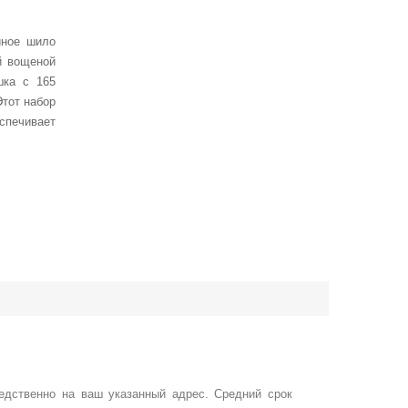
йное шило
й вощеной
шка с 165
Этот набор
спечивает
едственно на ваш указанный адрес. Средний срок