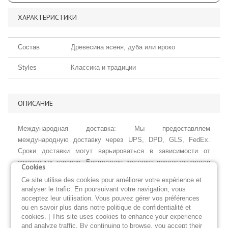
ХАРАКТЕРИСТИКИ
Состав
Древесина ясеня, дуба или ироко
Styles
Классика и традиции
ОПИСАНИЕ
Международная доставка: Мы предоставляем
международную доставку через UPS, DPD, GLS, FedEx.
Сроки доставки могут варьироваться в зависимости от
заказанных товаров. Бесплатная доставка предоставляется
Cookies
по всей Европе, Великобритании и США.
Ce site utilise des cookies pour améliorer votre expérience et
analyser le trafic. En poursuivant votre navigation, vous
Гарантии: Наши парусов имеют гарантию на два года.
acceptez leur utilisation. Vous pouvez gérer vos préférences
Гарантия покрывает ткань и оригинальные аксессуары,
ou en savoir plus dans notre politique de confidentialité et
установленный на парус.
cookies. | This site uses cookies to enhance your experience
and analyze traffic. By continuing to browse, you accept their