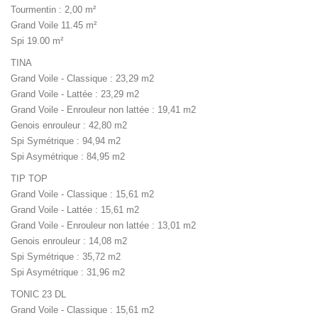
Tourmentin : 2,00 m²
Grand Voile 11.45 m²
Spi 19.00 m²
TINA
Grand Voile - Classique : 23,29 m2
Grand Voile - Lattée : 23,29 m2
Grand Voile - Enrouleur non lattée : 19,41 m2
Genois enrouleur : 42,80 m2
Spi Symétrique : 94,94 m2
Spi Asymétrique : 84,95 m2
TIP TOP
Grand Voile - Classique : 15,61 m2
Grand Voile - Lattée : 15,61 m2
Grand Voile - Enrouleur non lattée : 13,01 m2
Genois enrouleur : 14,08 m2
Spi Symétrique : 35,72 m2
Spi Asymétrique : 31,96 m2
TONIC 23 DL
Grand Voile - Classique : 15,61 m2